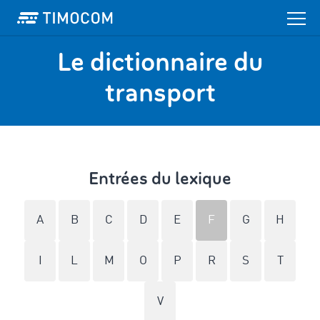
Le dictionnaire du
transport
Entrées du lexique
A
B
C
D
E
F
G
H
I
L
M
O
P
R
S
T
V