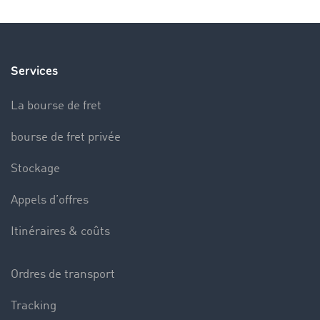
Services
La bourse de fret
bourse de fret privée
Stockage
Appels d’offres
Itinéraires & coûts
Ordres de transport
Tracking