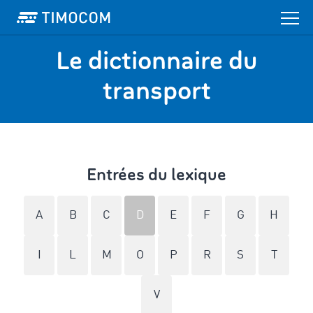
Le dictionnaire du
transport
Entrées du lexique
A
B
C
D
E
F
G
H
I
L
M
O
P
R
S
T
V