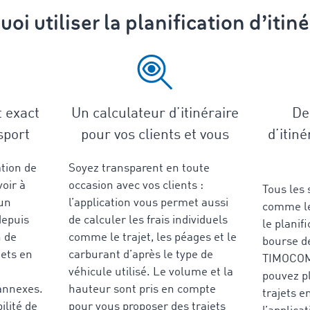
oi utiliser la planification d’itiné
t exact
Un calculateur d’itinéraire
De 
sport
pour vos clients et vous
d’itiné
ation de
Soyez transparent en toute
oir à
occasion avec vos clients :
Tous les
’un
l’application vous permet aussi
comme le 
depuis
de calculer les frais individuels
le planifi
n de
comme le trajet, les péages et le
bourse de
jets en
carburant d’après le type de
TIMOCOM
véhicule utilisé. Le volume et la
pouvez pl
annexes.
hauteur sont pris en compte
trajets e
ilité de
pour vous proposer des trajets