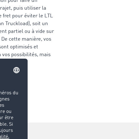
tion pour faire un
ajet, puis utiliser la
 fret pour éviter le LTL
n Truckload), soit un
t partiel ou à vide sur
. De cette manière, vos
sont optimisés et
 vos possibilités, mais
os besoins.