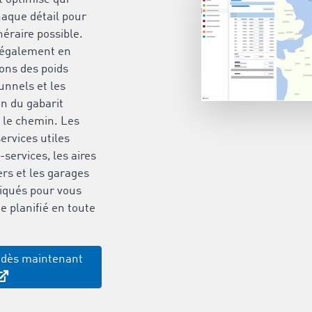
aque détail pour
inéraire possible.
d également en
ions des poids
unnels et les
n du gabarit
r le chemin. Les
ervices utiles
services, les aires
ers et les garages
iqués pour vous
 planifié en toute
 dès maintenant