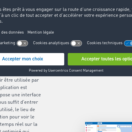
ctionnent le planificateur et le
d’itinéraire de TIMOCOM ?
ateur
e est
ilisation
 être utilisée par
pplication est
pose une interface
vous suffit d’entrer
tilisé, le lieu de
tion pour voir le
n temps réel sur la
t optimisé qui