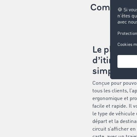
Comment fon
Le planific
d’itinérair
simple d’ut
Conçue pour pouvoir
tous les clients, l’a
ergonomique et pro
facile et rapide. Il 
le type de véhicule u
départ et la destina
circuit s’afficher e
carte, avec un traje