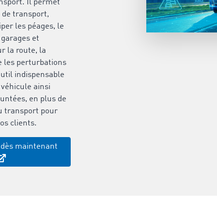
ansport. Il permet
s de transport,
ciper les péages, le
s garages et
r la route, la
e les perturbations
outil indispensable
 véhicule ainsi
untées, en plus de
u transport pour
s clients.
 dès maintenant