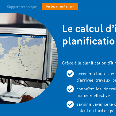
Testez maintenant
Support technique
Le calcul d’
planificati
Grâce à la planification d’i
accéder à toutes les
d’arrivée, travaux, p
connaître les itinéra
manière effective
savoir à l’avance le 
calcul du tarif de pé