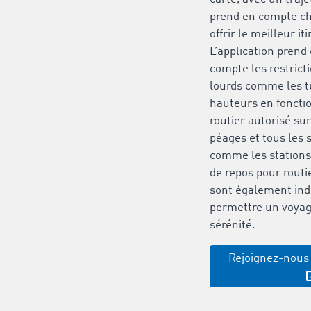
prend en compte ch
offrir le meilleur it
L’application pren
compte les restrict
lourds comme les t
hauteurs en fonctio
routier autorisé su
péages et tous les s
comme les stations-
de repos pour routi
sont également ind
permettre un voyage
sérénité.
Rejoignez-nous