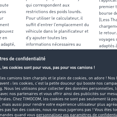
l’applica
route
qui correspondent aux
premier tr
 vos
restrictions des poids lourds.
bourse de
ur
Pour utiliser le calculateur, il
(Less Tha
ement
suffit d’entrer l’emplacement du
chargemen
s pouvez
véhicule dans le planificateur et
le retour
e en
d’y ajouter toutes les
voyages 
e adapté,
informations nécessaires au
adaptés à
 du temps
calcul des frais de route.
aussi à v
tre le
 avant
Rejoignez-nous dès maintenant