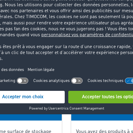
omment utiliser l’application « St
me surface de stockage
Vous avez des produits à 