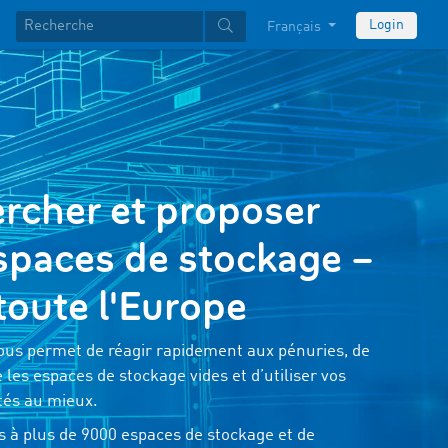
Login
Français
rcher et proposer
spaces de stockage –
toute l'Europe
ous permet de réagir rapidement aux pénuries, de
e les espaces de stockage vides et d’utiliser vos
tés au mieux.
s à plus de 9000 espaces de stockage et de