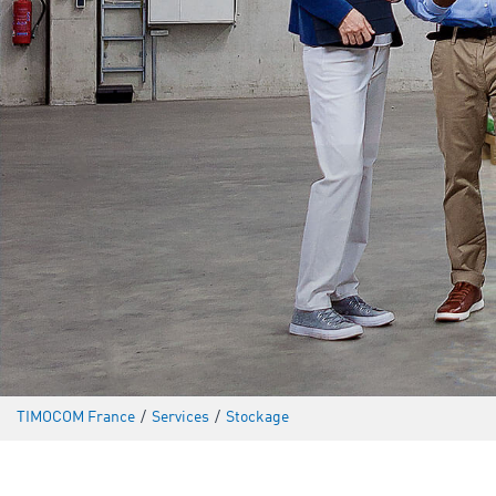
TIMOCOM France
/
Services
/
Stockage