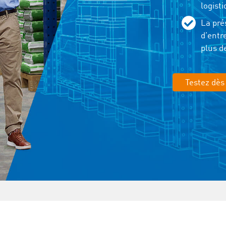
logist
La pré
d’entr
plus d
Testez dès