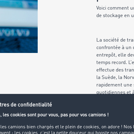
Voici comment un
de stockage en un
La société de t
confrontée à un 
entrepôt, elle d
temps record. L’e
effectue des tran
la Suède, la Nor
rapidement une s
quotidiennes et 