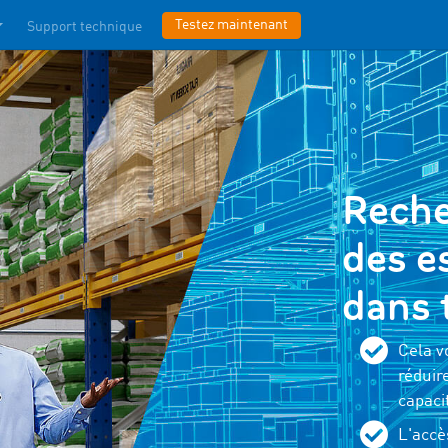
Testez maintenant
Support technique
Reche
des e
dans 
Cela v
réduir
capaci
L'accè