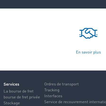
En savoir plus
Services
Ordres de transport
Tracking
La bourse de fret
Interfaces
bourse de fret privée
Service de recouvrement internati
Stockage