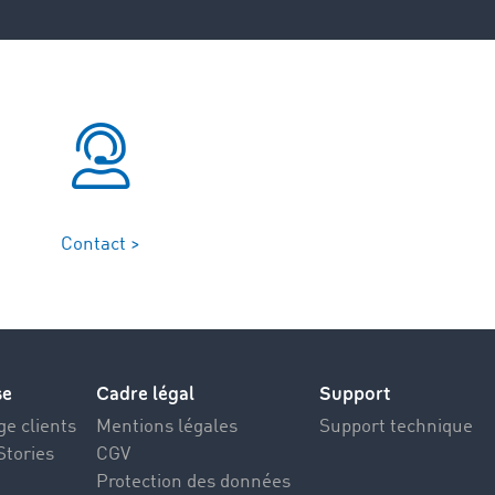
Contact >
se
Cadre légal
Support
e clients
Mentions légales
Support technique
Stories
CGV
Protection des données