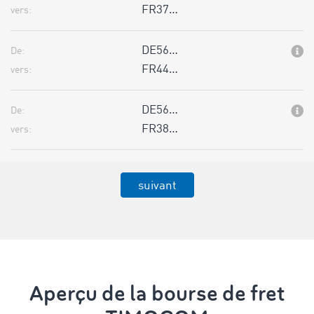
FR37…
vers:
DE56…
De:
FR44…
vers:
DE56…
De:
FR38…
vers:
suivant
Aperçu de la bourse de fret