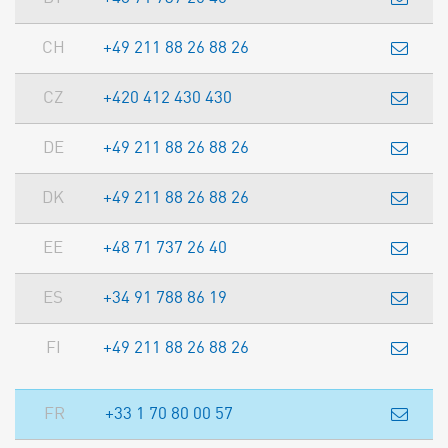
CH
+49 211 88 26 88 26
CZ
+420 412 430 430
DE
+49 211 88 26 88 26
DK
+49 211 88 26 88 26
EE
+48 71 737 26 40
ES
+34 91 788 86 19
FI
+49 211 88 26 88 26
FR
+33 1 70 80 00 57