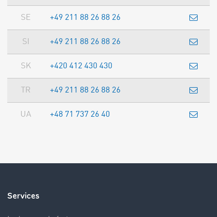
SE
+49 211 88 26 88 26
SI
+49 211 88 26 88 26
SK
+420 412 430 430
TR
+49 211 88 26 88 26
UA
+48 71 737 26 40
Services