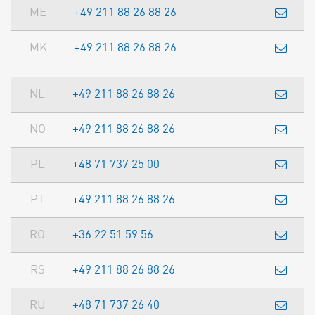
ME
+49 211 88 26 88 26
MK
+49 211 88 26 88 26
NL
+49 211 88 26 88 26
NO
+49 211 88 26 88 26
PL
+48 71 737 25 00
PT
+49 211 88 26 88 26
RO
+36 22 51 59 56
RS
+49 211 88 26 88 26
RU
+48 71 737 26 40