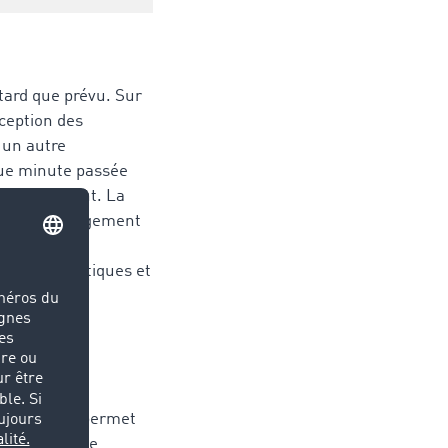
tard que prévu. Sur
éception des
 un autre
que minute passée
on rapidement. La
ieu de déchargement
 l’activité
rfaces logistiques et
rche. Elle permet
s utilisent ce