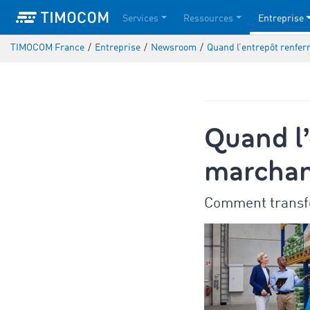
Services
Ressources
Entreprise
TIMOCOM France
/
Entreprise
/
Newsroom
/
Quand l’entrepôt renfer
Quand l
marchand
Comment transfor