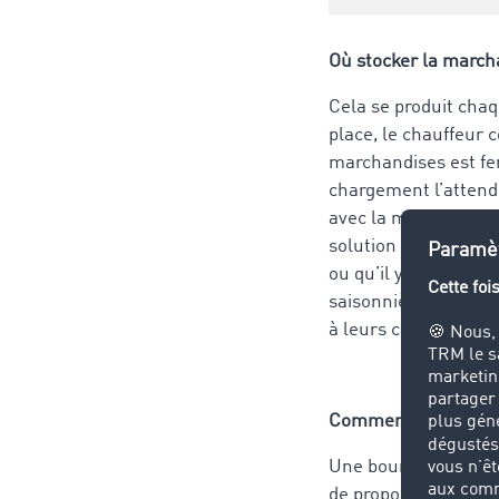
Où stocker la march
Cela se produit chaq
place, le chauffeur 
marchandises est fer
chargement l’attend
avec la marchandise 
solution ? Une bours
ou qu’il y ait un be
saisonnière , la bou
à leurs clients de s
Comment fonctionne
Une bourse de stock
de proposer et de pr