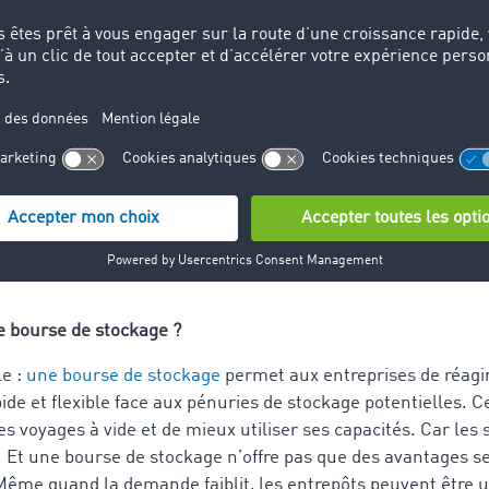
r leurs capacités disponibles ainsi que toutes les informati
posent de marchandises mais qui manquent de surfaces de st
ées peuvent trouver celles-ci par l'intermédiaire de la bour
correspondant aux marchandises à stocker. En outre, l’utilis
es critères souhaités dans le masque de recherche, tels que le
 système calcule ensuite les correspondances entre la recherc
 saisies. Il en résulte une liste de surfaces de stockage et l
onibles, contenant toutes les données pertinentes et qui p
e bourse de stockage ?
le :
une bourse de stockage
permet aux entreprises de réagi
ide et flexible face aux pénuries de stockage potentielles. 
es voyages à vide et de mieux utiliser ses capacités. Car les 
é. Et une bourse de stockage n’offre pas que des avantages 
Même quand la demande faiblit, les entrepôts peuvent être ut