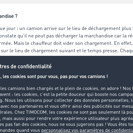
andise ?
ue jour : un camion arrive sur le lieu de déchargement plus 
constate qu’il ne peut pas décharger la marchandise car la r
mée. Mais le chauffeur doit vider son chargement. En effet,
 sur le lieu de chargement suivant et le temps presse. Cha
dans le camion coûte de l’argent. Il doit trouver une soluti
e de stockage. Qu’il s’agisse d’un problème urgent sur le l
soin urgent de surface de stockage supplémentaire en raison de
rse de stockage permet aux fournisseurs d'entrepôts et de su
e trouver facilement et rapidement.
 une bourse de stockage ?
age basée sur le Web fonctionne comme un moteur de reche
ocurer des entrepôts et des surfaces de stockage. Les offrant