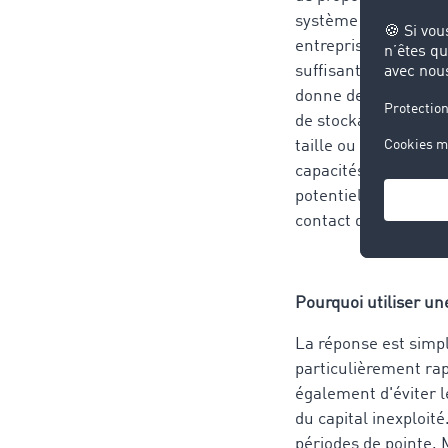
système pour indique
entreprises qui dis
suffisantes ou adapt
donne des résultats 
de stockage saisit l
taille ou le lieu. Le
capacités disponibles
potentiellement disp
contact directe.
Pourquoi utiliser un
La réponse est simp
particulièrement rap
également d'éviter l
du capital inexploit
périodes de pointe. 