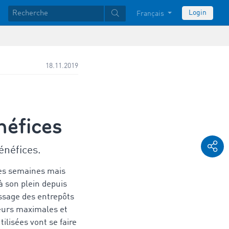
Login
Français
18.11.2019
néfices
énéfices.
es semaines mais
jà son plein depuis
ssage des entrepôts
leurs maximales et
ilisées vont se faire