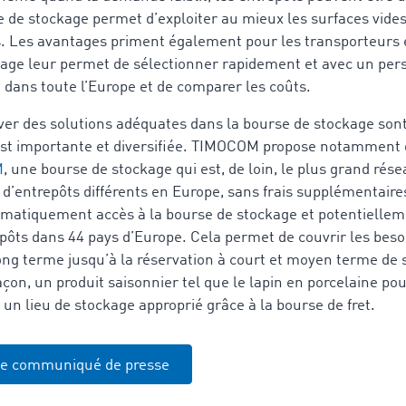
 de stockage permet d’exploiter au mieux les surfaces vides 
. Les avantages priment également pour les transporteurs e
age leur permet de sélectionner rapidement et avec un pers
dans toute l’Europe et de comparer les coûts.
ver des solutions adéquates dans la bourse de stockage sont
 est importante et diversifiée. TIMOCOM propose notamment
M
, une bourse de stockage qui est, de loin, le plus grand rés
 d’entrepôts différents en Europe, sans frais supplémentaires
matiquement accès à la bourse de stockage et potentiellem
pôts dans 44 pays d’Europe. Cela permet de couvrir les besoi
ong terme jusqu’à la réservation à court et moyen terme de 
açon, un produit saisonnier tel que le lapin en porcelaine po
un lieu de stockage approprié grâce à la bourse de fret.
le communiqué de presse