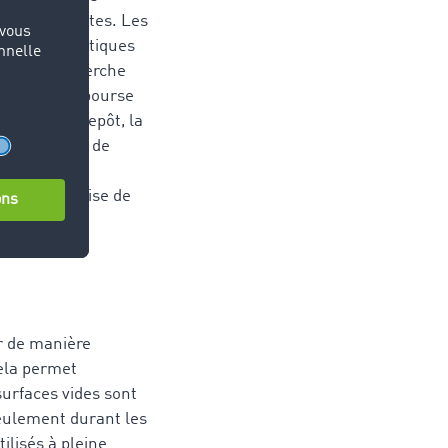
ons pertinentes. Les
ockage logistiques
se. Une recherche
ateur de la bourse
 type d’entrepôt, la
he et l'offre de
ogistiques
ermet une prise de
r de manière
Cela permet
surfaces vides sont
seulement durant les
ilisés à pleine