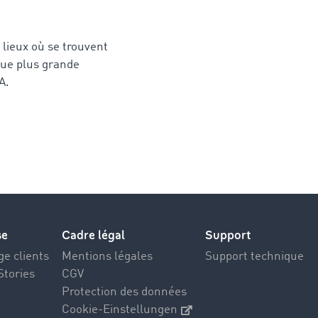
 lieux où se trouvent
que plus grande
TA.
se
Cadre légal
Support
e clients
Mentions légales
Support technique
Stories
CGV
Protection des données
Cookie-Einstellungen