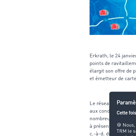
Erkrath, le 24 janvi
points de ravitaill
élargit son offre de
et émetteur de cart
Le réseau de mobili
aux conducteurs de 
nombreuses autres pr
à présent affichées s
c.-à-d. des points d