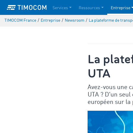
Services
Ressources
Entreprise
TIMOCOM France
/
Entreprise
/
Newsroom
/
La plateforme de trans
La plat
UTA
Avez-vous une ca
UTA ? D'un seul 
européen sur la