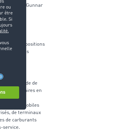
ente Monsieur Gunnar
a solution de
néraire, les positions
 sont calculés
nsport à l’aide de
complémentaires en
harger une
 terminaux mobiles
risés, de terminaux
pes de carburants
-service.