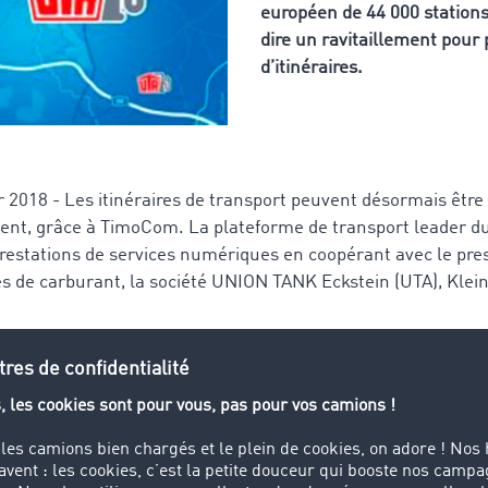
européen de 44 000 stations
dire un ravitaillement pour 
d’itinéraires.
er 2018 - Les itinéraires de transport peuvent désormais être
ement, grâce à TimoCom. La plateforme de transport leader 
 prestations de services numériques en coopérant avec le pres
es de carburant, la société UNION TANK Eckstein (UTA), Kle
té UTA comporte à l’échelle européenne 44 000 stations-serv
camions de payer avec leur carte UTA, mais également de pr
estations liées à l’approvisionnement en cours de route. Ce
ur la planification d’itinéraire de TimoCom en tant que Points
’itinéraire. « Nous offrons ainsi à nos clients un moyen supp