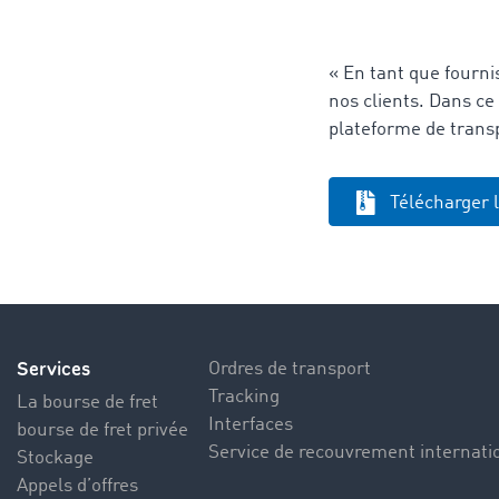
« En tant que fourni
nos clients. Dans ce
plateforme de trans
Télécharger 
Services
Ordres de transport
Tracking
La bourse de fret
Interfaces
bourse de fret privée
Service de recouvrement internati
Stockage
Appels d’offres