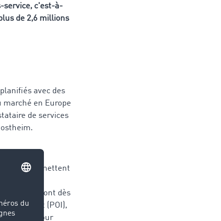
-service, c'est-à-
plus de 2,6 millions
 planifiés avec des
du marché en Europe
tataire de services
inostheim.
ice, qui permettent
ofiter de
s stations sont dès
 of Interest (POI),
lémentaire pour