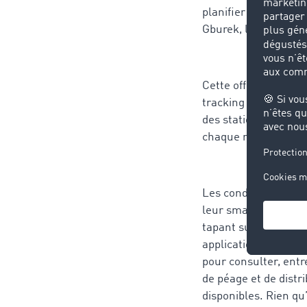
planifier leur itiné
Gburek, le porte-pa
Cette offre élargie 
tracking et de calcul
des stations-service
chaque mois via TC
Les conducteurs de ca
leur smartphone ou 
tapant sur le logo U
application ou un lo
pour consulter, entr
de péage et de distr
disponibles. Rien qu