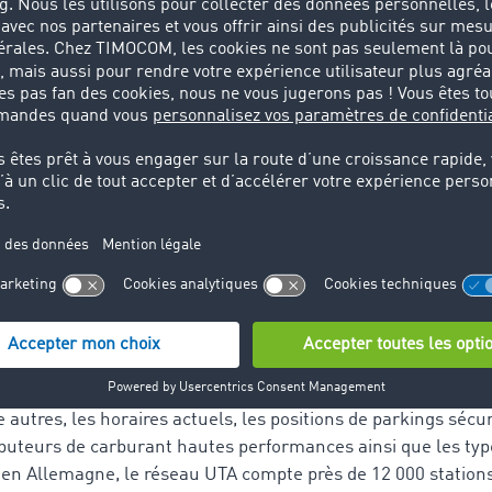
raire de manière encore plus efficace et plus aisée », comm
role de TimoCom.
est accessible aux plus de 120 000 utilisateurs TimoCom via l
 des coûts TC eMap®, qui indique, dès la planification de l’iti
 raccordées au réseau UTA. Près de 2,6 millions d’itinéraires
 eMap®.
mions qui s’orientent à l’itinéraire sur la plateforme de tra
tablette peuvent appeler à tout moment des informations 
TA affiché sur la carte électronique, sans nécessité de téléc
giciel supplémentaire. Le conducteur peut ainsi utiliser ses
e autres, les horaires actuels, les positions de parkings sécu
ibuteurs de carburant hautes performances ainsi que les ty
’en Allemagne, le réseau UTA compte près de 12 000 stations