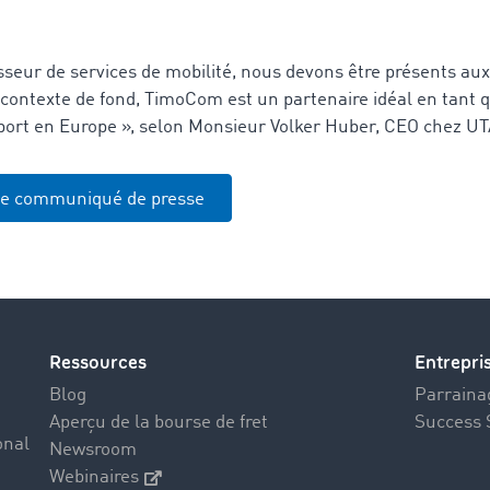
sseur de services de mobilité, nous devons être présents aux
 contexte de fond, TimoCom est un partenaire idéal en tant 
port en Europe », selon Monsieur Volker Huber, CEO chez U
le communiqué de presse
Ressources
Entrepri
Blog
Parrainag
Aperçu de la bourse de fret
Success 
onal
Newsroom
Webinaires