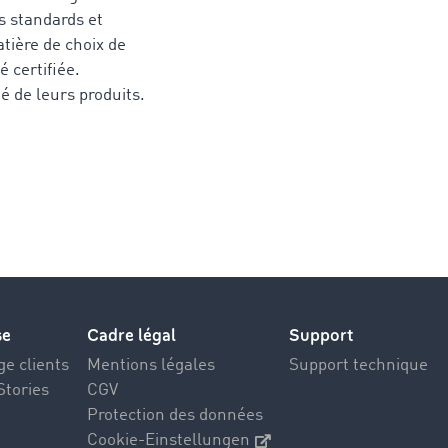
es standards et
tière de choix de
é certifiée.
é de leurs produits.
se
Cadre légal
Support
e clients
Mentions légales
Support technique
Stories
CGV
Protection des données
Cookie-Einstellungen