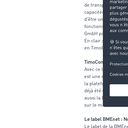
de transport ou aux c
capacités de chargem
d'être onéreux, nui
fonctions supplément
GmbH pour justifier 
En clair : Les charg
en TimoCom un fourni
TimoCom doublement
Avec ce label de qu
est une entreprise d
la plateforme d'appe
déjà été examinée. El
aussi la BME met en 
sur le marché.
Le label BMEnet : No
Le label de la BMEne