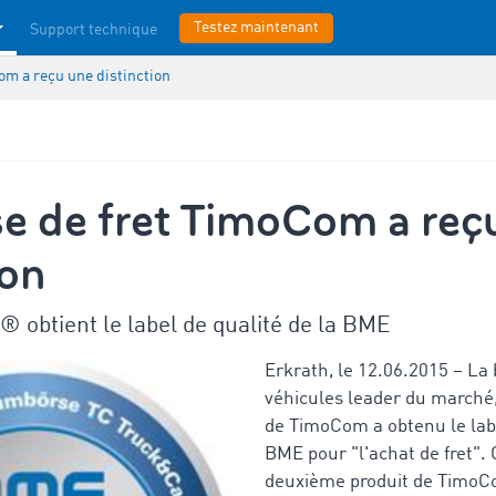
Testez maintenant
Support technique
om a reçu une distinction
se de fret TimoCom a reç
ion
obtient le label de qualité de la BME
Erkrath, le 12.06.2015 – La 
véhicules leader du march
de TimoCom a obtenu le labe
BME pour "l'achat de fret". C
deuxième produit de TimoCom