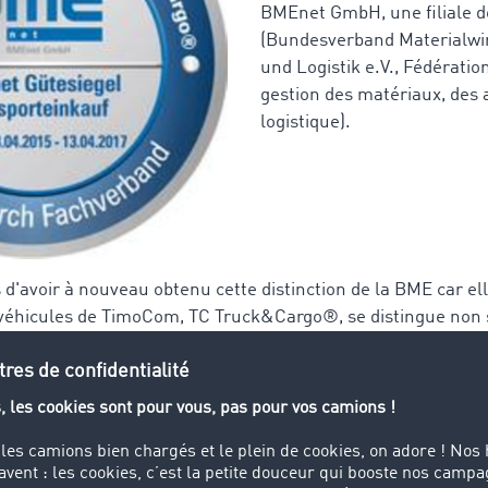
BMEnet GmbH, une filiale d
(Bundesverband Materialwir
und Logistik e.V., Fédérati
gestion des matériaux, des a
logistique).
'avoir à nouveau obtenu cette distinction de la BME car el
e véhicules de TimoCom, TC Truck&Cargo®, se distingue non
re, mais surtout par sa qualité. Une combinaison unique sur 
sport», commente Marcel Frings, représentant général de 
é spot ayant été récemment débloquée pour les sociétés de 
a société chargée de l'attribution du label de qualité, la 
o® sur la base d'une liste de critères objectifs et standard
urse de fret et de véhicules TC Truck&Cargo® offre aux prest