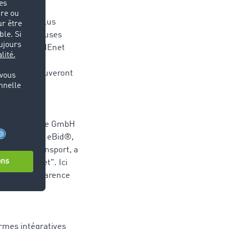
imiser leurs
de qui, en plus
nt de nombreuses
 ajoute la BMEnet
ogistique trouveront
- und Hardware GmbH
 En effet, TC eBid®,
cteur du transport, a
Achat de fret". Ici
 de la transparence
ormes intégratives