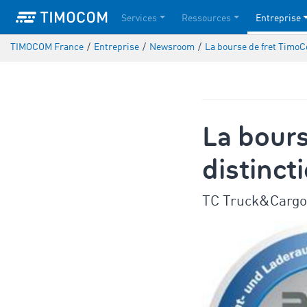
Services
Ressources
Entreprise
TIMOCOM France
/
Entreprise
/
Newsroom
/
La bourse de fret TimoC
La bour
distinct
TC Truck&Cargo® 