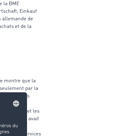
e la BME
tschaft, Einkauf
on allemande de
chats et de la
le montre que la
 seulement par la
le marché des
TimoCom. La
production et les
BMEnet GmbH avait
isés.
ataires de services