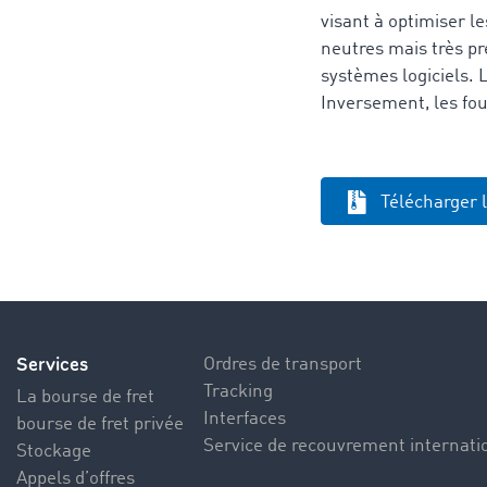
visant à optimiser le
neutres mais très pr
systèmes logiciels. L
Inversement, les fou
Télécharger 
Services
Ordres de transport
Tracking
La bourse de fret
Interfaces
bourse de fret privée
Service de recouvrement internati
Stockage
Appels d’offres