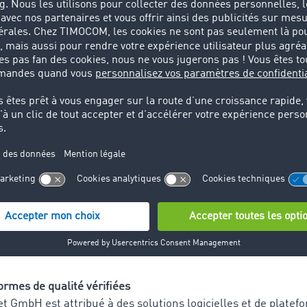
lients de nouvelles opportunités d'affaires et les aide à opt
ent par l'achat de fret. Ceci permet d'éviter les voyages à vi
sent à l'environnement. En outre, TC Truck&Cargo® contie
aires qui simplifient le quotidien des clients de TimoCom",
son choix.
eurs à la recherche d'un système logiciel efficace pour leur l
sseur de qualité certifiée et transparent sur le marché.
 certifié
alité accordé à TC Truck&Cargo®, la société TimoCom Soft
oublement certifiée dans le secteur "logiciel et plateforme".
ls d'offres à l'échelle européenne pour les entreprises du se
le bénéficie déjà depuis 2010 du label de qualité de la BME "
évidence la grande efficience, convivialité et l'amélioration
rmes de qualité vérifiées
t GmbH est attribué à des solutions logicielles et de platef