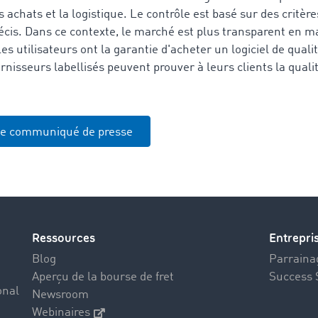
s achats et la logistique. Le contrôle est basé sur des critèr
écis. Dans ce contexte, le marché est plus transparent en ma
es utilisateurs ont la garantie d'acheter un logiciel de qualit
rnisseurs labellisés peuvent prouver à leurs clients la qualit
le communiqué de presse
Ressources
Entrepri
Blog
Parrainag
Aperçu de la bourse de fret
Success 
onal
Newsroom
Webinaires