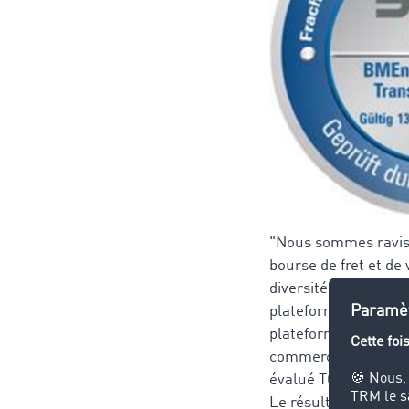
"Nous sommes ravis d
bourse de fret et d
diversité de son off
plateformes de tran
plateforme du march
commerces d'Europe l
évalué TC Truck&Carg
Le résultat : "La bo