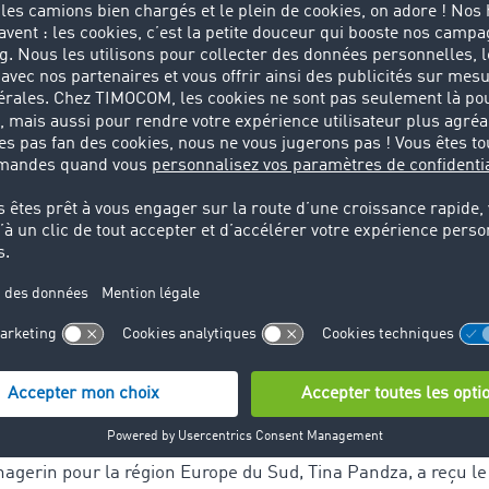
 eu lieu le 26 mars 2015 dans le célèbre centre de congrès 
de la construction, du transport et de l'infrastructure de la
r Award, les organisateurs récompensent des entreprises, in
tif sur la croissance économique du secteur régional du tra
voje Radovanović de Mass Media International justifie la déci
imoCom est reconnu comme le premier prestataire de servic
®
 transport et de la logistique. Les technologies
TC eBid
,
TC
nt clairement distinguées dans le secteur du transport pour l
r transparence. L'entreprise TimoCom contribue, de façon pe
'amélioration du secteur du transport et de la logistique gr
 d'une qualité exceptionnelle et à son excellence opérationnel
ortance stratégique de l'entreprise en Europe du Sud et pours
 ce "Brand Leader Award" à TimoCom pour sa contribution à
ologique et des prestations informatiques dans les secteurs
agerin pour la région Europe du Sud, Tina Pandza, a reçu le