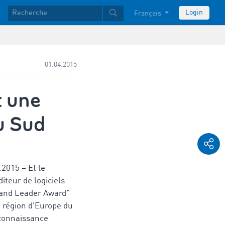
Login
Français
01.04.2015
t une
u Sud
.2015 – Et le
iteur de logiciels
Brand Leader Award"
a région d'Europe du
connaissance