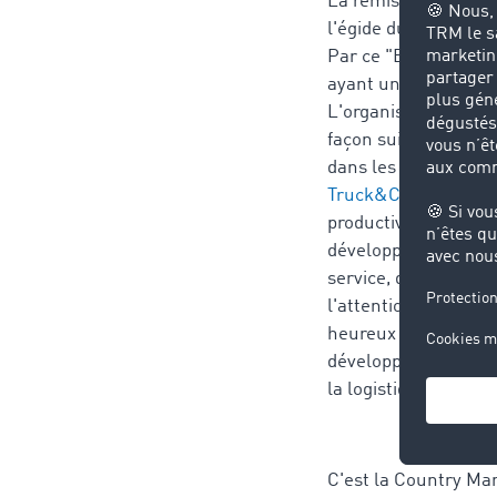
La remise des prix a
l'égide du ministère 
Par ce "Brand Leade
ayant un impact posi
L'organisateur, Mili
façon suivante : "T
dans les secteurs du
®
Truck&Cargo
se so
productivité et leu
développement et à l
service, des produits
l'attention sur l'imp
heureux de remettre
développement techn
la logistique.“
C'est la Country Man