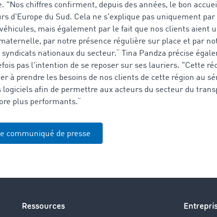
"Nos chiffres confirment, depuis des années, le bon accuei
urs d'Europe du Sud. Cela ne s'explique pas uniquement par l
e véhicules, mais également par le fait que nos clients aient 
maternelle, par notre présence régulière sur place et par not
s syndicats nationaux du secteur.“ Tina Pandza précise égal
tefois pas l'intention de se reposer sur ses lauriers. "Cette
r à prendre les besoins de nos clients de cette région au sé
s logiciels afin de permettre aux acteurs du secteur du transp
core plus performants.“
le communiqué de presse
Ressources
Entrepri