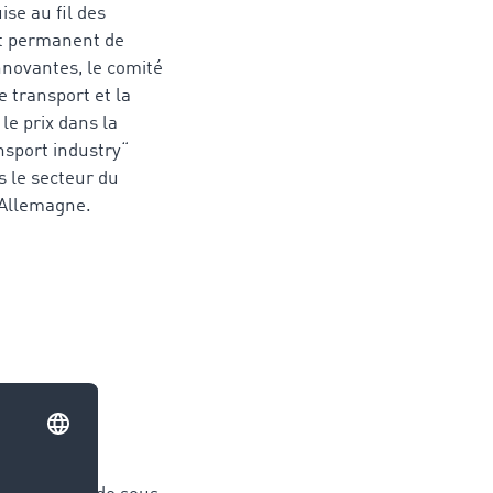
se au fil des
t permanent de
nnovantes, le comité
 transport et la
 le prix dans la
ansport industry“
s le secteur du
n Allemagne.