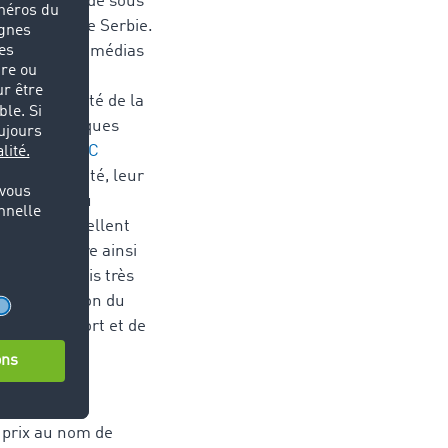
Sava à Belgrade sous
 République de Serbie.
stituions et médias
nsport.
sion du comité de la
es informatiques
®
 eMap
et
TC
eur efficacité, leur
rmanente, au
âce à un excellent
le." Il attire ainsi
uit : "Je suis très
 la promotion du
 du transport et de
 prix au nom de