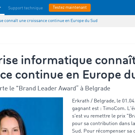
Testez maintenant
Support technique
ue connaît une croissance continue en Europe du Sud
rise informatique connaî
nce continue en Europe d
e le "Brand Leader Award“ à Belgrade
Erkrath / Belgrade, le 01.04
gagnant est : TimoCom. L'éd
s'est vu remettre le prix "
pour sa contribution dans l
Sud. Pour récompenser sa 