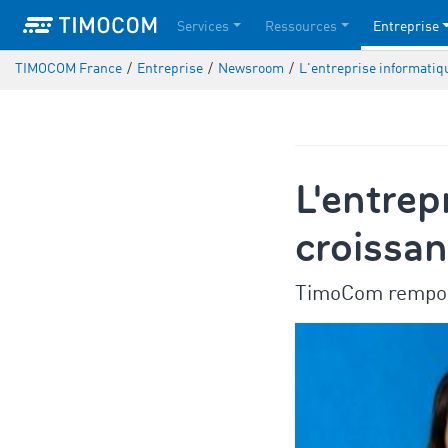
Services
Ressources
Entreprise
TIMOCOM France
/
Entreprise
/
Newsroom
/
L'entreprise informatiq
L'entrep
croissa
TimoCom remport