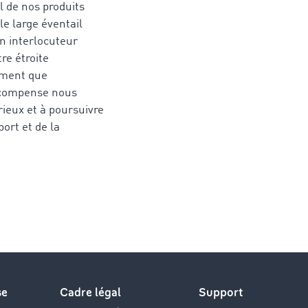
l de nos produits
e large éventail
un interlocuteur
re étroite
ement que
 récompense nous
rieux et à poursuivre
ort et de la
se
Cadre légal
Support