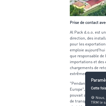
Prise de contact a
Al Pack d.o.o. est u
direction, des insta
pour les exportations
emploie aujourd'hui 
que responsable de l
importations et des 
chargements de retou
extrêmement import
"Pendant des années,
Europe", explique-t-
pouvait avoir, elle 
de transport et par