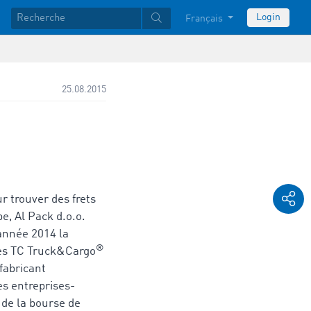
Login
Français
25.08.2015
r trouver des frets
e, Al Pack d.o.o.
'année 2014 la
®
les TC Truck&Cargo
fabricant
s entreprises-
 de la bourse de