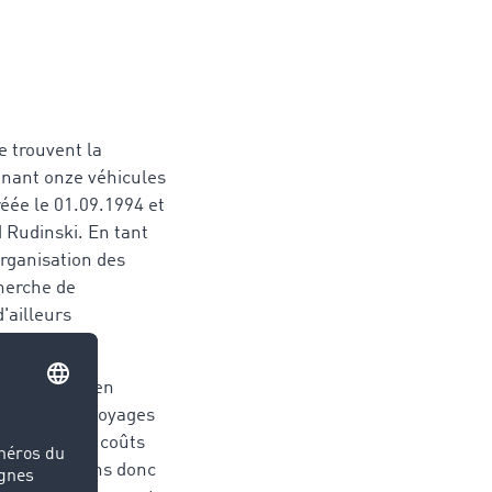
e trouvent la
renant onze véhicules
réée le 01.09.1994 et
d Rudinski. En tant
organisation des
cherche de
'ailleurs
r cargaison en
pact que ces voyages
 réduire nos coûts
es. Nous avons donc