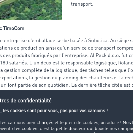
transport.
vec TimoCom
ne entreprise d'emballage serbe basée à Subotica. Au siège s
llations de production ainsi qu'un service de transport comp
 des produits fabriqués par l'entreprise. Al Pack d.o.o. fut c
180 salariés. L'un deux est le responsable logistique, Rolan
a gestion complète de la logistique, des tâches telles que l'
exportations, la gestion du planning des chauffeurs et la re
r, font partie de son quotidien. La dernière tâche citée est d
ante.
 nos véhicules sont rentrés à vide après avoir déchargé leu
il. Lorsque la société Al Pack d.o.o. prix conscience de l'im
chercha rapidement une solution. "Nous voulions absolument
ticiper activement au transport international de marchandis