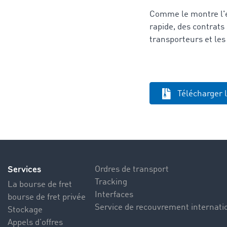
Comme le montre l'e
rapide, des contrats
transporteurs et les
Télécharger 
Services
Ordres de transport
Tracking
La bourse de fret
Interfaces
bourse de fret privée
Service de recouvrement internati
Stockage
Appels d’offres