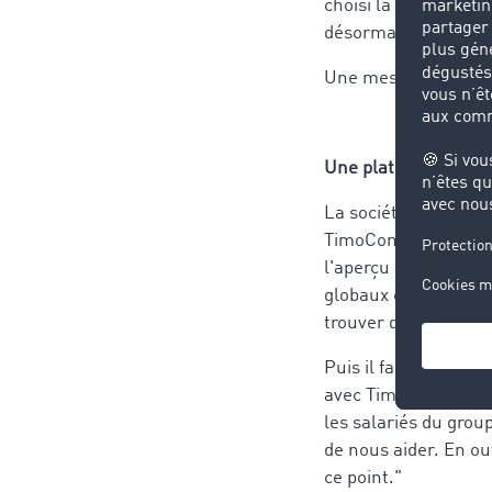
choisi la bourse eu
désormais d'éviter l
Une mesure très uti
Une plate-forme, de
La société Al Pack d
TimoCom et en est p
l'aperçu rapide et si
globaux et les contr
trouver des frets de
Puis il fait l'éloge 
avec TimoCom réside 
les salariés du grou
de nous aider. En ou
ce point."