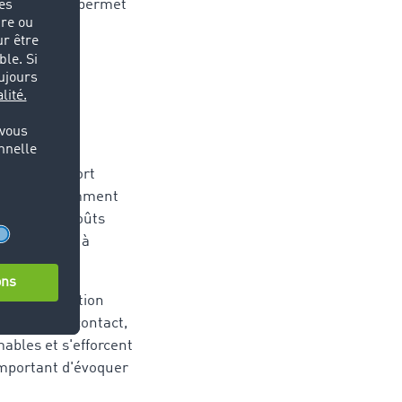
m qui nous permet
se de transport
®
sont notamment
duction des coûts
le nous aide à
dinski.
 la collaboration
'ai été en contact,
mables et s'efforcent
 important d'évoquer