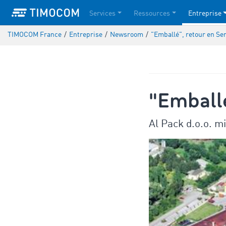
Services
Ressources
Entreprise
TIMOCOM France
/
Entreprise
/
Newsroom
/
"Emballé", retour en Se
"Emballé
Al Pack d.o.o. m