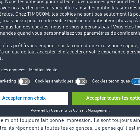
®
ropéenne de fret et de véhicules TC Truck&Cargo
de TimoCo
es voyages à vide", explique Rudinski.
le car 65% des emballages produits sont exportés.
 multiples avantages.
.o.o. bénéficie depuis plus d'un an des avantages de la bour
arfaitement satisfaite : "Les avantages de TC Truck&Cargo
mple des offres, la rencontre de nouveaux logisticiens, la ré
ats supplémentaires. En outre, la bourse de fret et de véhicu
 retour à proximité de notre lieu de déchargement", ajoute Ru
d'une particularité chez TimoCom : "Un autre aspect positif de
dans ses employés. Quelque soit la personne avec laquelle j
pe m'ont toujours fait bonne impression. Ils sont toujours ai
tre, ils répondent à toutes les exigences. Je pense qu'il est