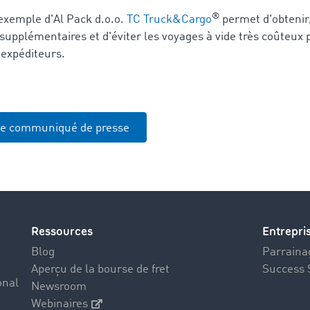
®
xemple d'Al Pack d.o.o.
TC Truck&Cargo
permet d'obtenir,
 supplémentaires et d'éviter les voyages à vide très coûteux 
 expéditeurs.
le communiqué de presse
Ressources
Entrepri
Blog
Parrainag
Aperçu de la bourse de fret
Success 
onal
Newsroom
Webinaires