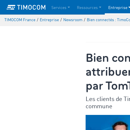
Services
Ressources
Entreprise
TIMOCOM France
/
Entreprise
/
Newsroom
/
Bien connectés : TimoCo
Bien co
attribue
par Tom
Les clients de 
commune