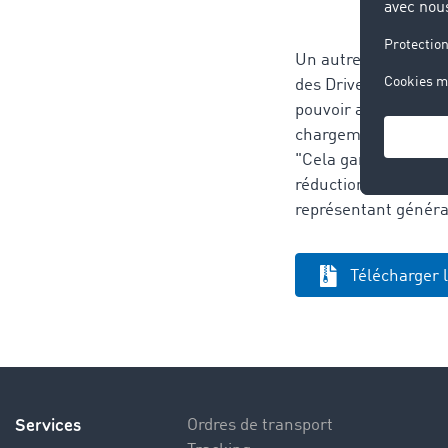
Un autre avantage ma
des Driver Terminal
pouvoir accéder à l
chargements à partir
"Cela garantit une a
réduction des trajet
représentant généra
Télécharger 
Services
Ordres de transport