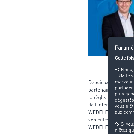
Depuis cette année, 
partenaires qui app
la règle. Selon l'i
de l'interface commu
WEBFLEET, peuvent se
véhicules directemen
WEBFLEET et Timo