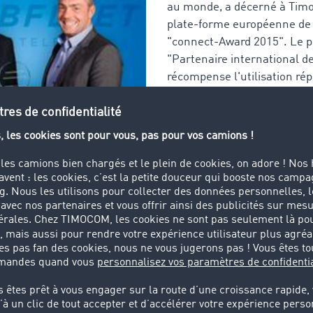
au monde, a décerné à Timo
plate-forme européenne de 
"connect-Award 2015". Le pr
"Partenaire international d
récompense l'utilisation rép
entre la plate-forme de suiv
®
plate-forme WEBFLEET.
P
communs, cette connexion 
fondamental : plus d'alter
et TomTom Telematics.
le spécialiste du télématique, TomTom, décerne des prix à d
ortent une vraie valeur ajoutée aux clients communs. TimoC
ngénieur technico-commercial de TomTom Telematics, Thomas
ne est évident : "Les utilisateurs de notre plate-forme de ge
 connecter à TC eMap avec leurs identifiants et repérer la 
t dans l'application de TimoCom. Ils n'ont plus besoin d'alt
Com."