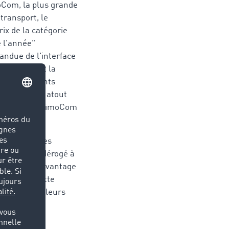
Com, la plus grande
transport, le
ix de la catégorie
e l'année"
andue de l'interface
i TC eMap et la
our les clients
présente un atout
nance entre TimoCom
es entreprises
om n'a pas dérogé à
 Greaney, l'avantage
stion de flotte
position de leurs
erner entre