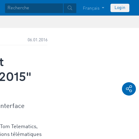
Login
Français
06.01.2016
t
 2015"
interface
mTom Telematics,
tions télématiques