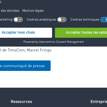
jeur est l'intégration de l'application de transport de Timo
s de TomTom Telematics. L'application de TimoCom permet a
a plate-forme de transport, même en déplacement, et de pou
 de leur solution de navigation ou de proposer leurs capacit
ugmentation des activités de transport et des véhicules en p
s à vide permet également de réduire l'impact sur l'environn
l de TimoCom, Marcel Frings.
le communiqué de presse
Ressources
Entrepri