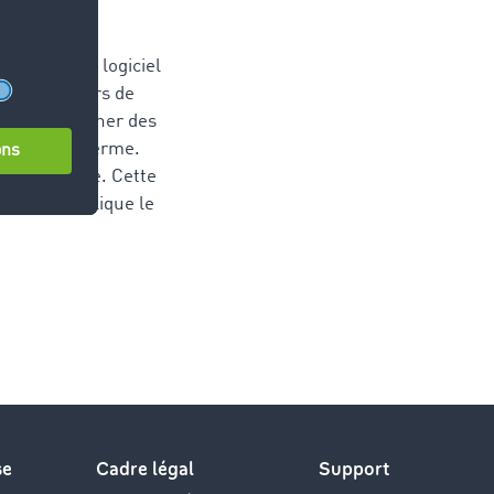
Com dans le logiciel
ux affréteurs de
voir rechercher des
és à court terme.
leine charge. Cette
ement", explique le
se
Cadre légal
Support