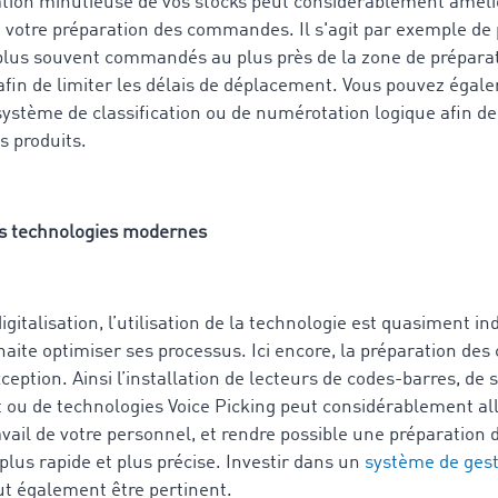
tion minutieuse de vos stocks peut considérablement améli
de votre préparation des commandes. Il s'agit par exemple de 
 plus souvent commandés au plus près de la zone de prépara
 afin de limiter les délais de déplacement. Vous pouvez éga
ystème de classification ou de numérotation logique afin de f
s produits.
des technologies modernes
 digitalisation, l’utilisation de la technologie est quasiment i
haite optimiser ses processus. Ici encore, la préparation d
xception. Ainsi l’installation de lecteurs de codes-barres, de
t ou de technologies Voice Picking peut considérablement al
vail de votre personnel, et rendre possible une préparation 
us rapide et plus précise. Investir dans un
système de gest
t également être pertinent.