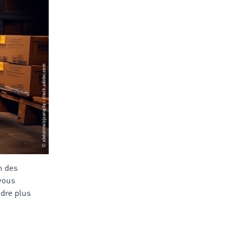
n des
vous
ndre plus