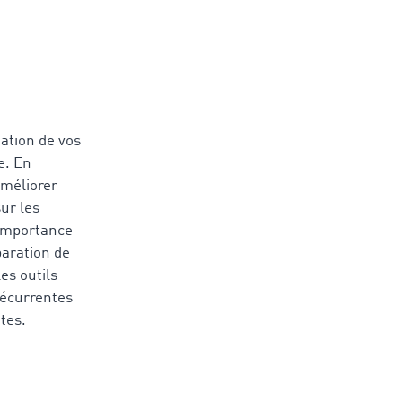
ation de vos
e. En
améliorer
ur les
importance
paration de
es outils
récurrentes
ntes.