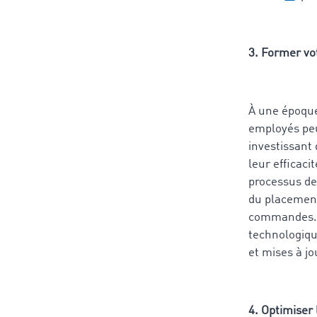
3. Former vo
À une époque
employés peut
investissant
leur efficaci
processus d
du placement
commandes. I
technologique
et mises à j
4. Optimiser 