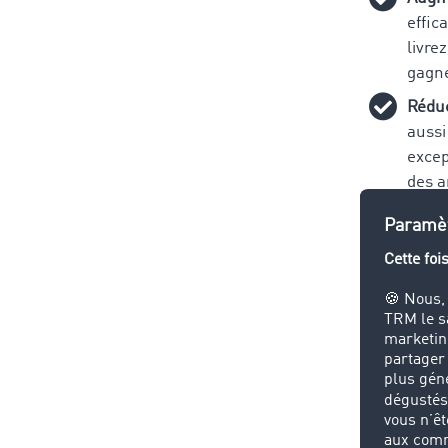
effic
livre
gagne
Réduc
aussi
excep
des a
augme
des c
temps
Avant
coûts
génèr
comma
entre