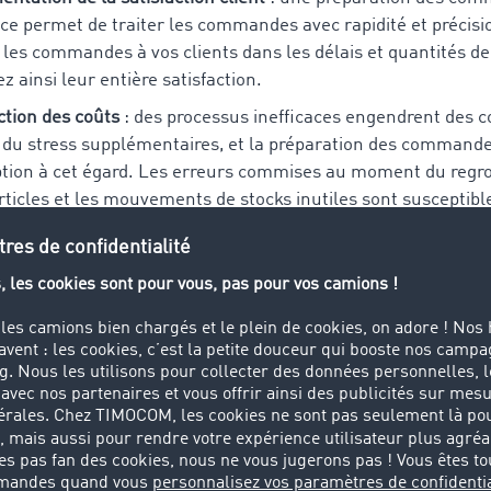
ace permet de traiter les commandes avec rapidité et précisi
z les commandes à vos clients dans les délais et quantités 
z ainsi leur entière satisfaction.
tion des coûts
: des processus inefficaces engendrent des c
 du stress supplémentaires, et la préparation des commandes
tion à cet égard. Les erreurs commises au moment du reg
rticles et les mouvements de stocks inutiles sont susceptible
nter rapidement vos coûts opérationnels. A contrario, une
ommandesefficace minimise ces coûts, car elle nécessite m
, de main-d'œuvre et de ressources.
age concurrentiel
: l’amélioration du service client et la réd
 rendues possibles par une préparation des commandes effi
ent un avantage concurrentiel. Un système de préparation 
ndes efficace peut donc vous aider à renforcer la réputatio
prise en tant que partenaire fiable et orienté client.