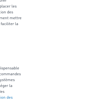
orer
placer les
tion des
lement mettre
aciliter la
ndispensable
es commandes
 systèmes
léger la
des
ion des