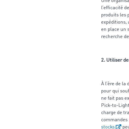
Une organisa
l’efficacité 
produits les
expéditions,
en place un s
recherche de
2. Utiliser 
À l’ère de la
pour qui sou
ne fait pas e
Pick-to-Ligh
charge de tra
commandes pl
stocks
peu