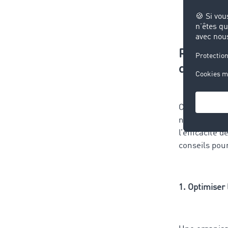
Renforce
de votre
Comme dit p
nombreux ava
l’efficacité
conseils pour
1. Optimiser