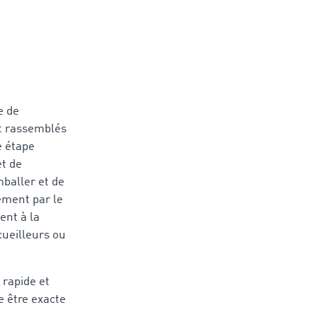
e de
nt rassemblés
e étape
et de
mballer et de
ement par le
ent à la
ueilleurs ou
 rapide et
e être exacte