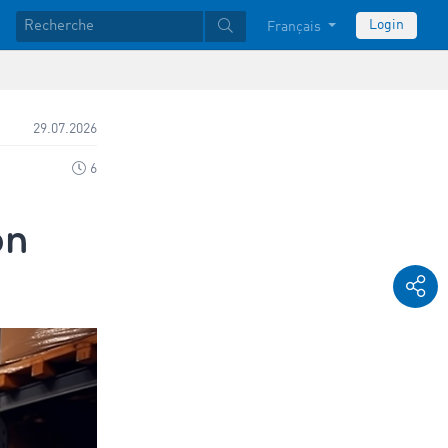
Login
Français
29.07.2026
6
on