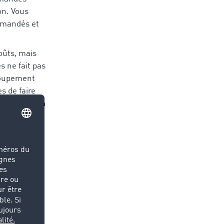
on. Vous
demandés et
oûts, mais
 ne fait pas
roupement
s de faire
 préparation
oins de
uction des
cace
des
n de votre