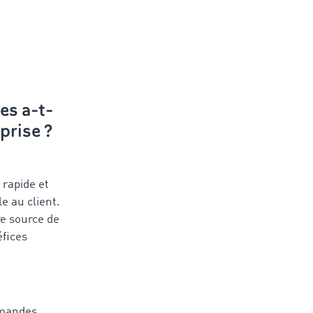
es a-t-
eprise ?
 rapide et
e au client.
re source de
éfices
mmandes