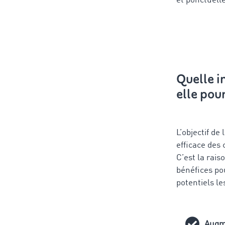
et ponctuelle
Quelle 
elle pour
L’objectif d
efficace des 
C’est la rai
bénéfices pou
potentiels le
Augme