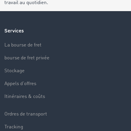
travail au quotidien.
Services
La bourse de fret
bourse de fret privée
Stockage
Appels d’offres
Itinéraires & coûts
Ordres de transport
Tracking