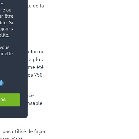
 porte-parole de la
rt sur la plateforme
Com propose la plus
0 offres a même été
nibles pour ces 750
our conséquence
 donc indispensable
même si les
 pas utilisé de façon