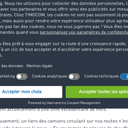
s'aggraver au cours de l'année », explique Gunnar Gburek, le
ur la plus grande bourse de fret d'Europe
te l'évolution actuelle de l'offre et de la demande de transpo
à 750 000 offres de fret et de véhicules chaque jour, Timo
t d'Europe. Selon Moog, un record absolu de plus de 840 00
rs au mois de mai. Mais seuls 90 000 véhicules étaient dispo
incu, un apaisement de ce rush estival ne pourrait avoir p
us efficace des véhicules frigorifiques et des camions. Il est
tés disponibles sur le marché via des plateformes neutres, 
ent actuellement d'une offre excédentaire de frets.
sement, un tiers des camions circulant sur nos routes n'est