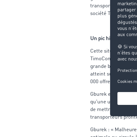
transport va encore 
société TimoCom.
Un pic historique po
Cette situation reflè
TimoCom. Avec jusqu'
grande bourse de fre
atteint sur deux jou
000 offres de fret.
Gburek en est conva
qu'une utilisation pl
de mettre les capaci
transporteurs profit
Gburek : « Malheureu