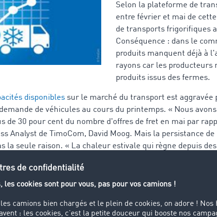
Selon la plateforme de tra
entre février et mai de cet
de transports frigorifiques 
Conséquence : dans le com
produits manquent déjà à l'
rayons car les producteurs 
produits issus des fermes.
acités disponibles
sur le marché du transport est aggravée 
la demande de véhicules au cours du printemps. « Nous avon
 de 30 pour cent du nombre d'offres de fret en mai par rapp
ess Analyst de TimoCom, David Moog. Mais la persistance de 
s la seule raison. « La chaleur estivale qui règne depuis des
ort frigorifique. »
quement du transport de produits surgelés ou de produits frai
gumes. Les médicaments, les produits contenant du chocolat o
 également être transportés dans une certaine plage de tem
abilité continue de la chaîne du froid. « La situation déjà te