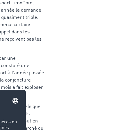
nsport TimoCom,
te année la demande
a quasiment triplé.
merce certains
appel dans les
ne reçoivent pas les
par une
s constaté une
ort à l'année passée
la conjoncture
 mois a fait exploser
s sensibles tels que
u les produits
pérature, tout en
ndue sur le marché du