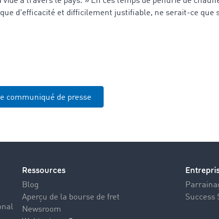
à vide à travers le pays. » En ces temps de pénurie de chauffe
e d'efficacité et difficilement justifiable, ne serait-ce que 
le communiqué de presse
Ressources
Entrepri
Blog
Parrainag
Aperçu de la bourse de fret
Success 
onal
Newsroom