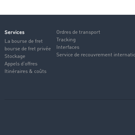
Services
Ordres de transport
Tracking
La bourse de fret
Interfaces
bourse de fret privée
Service de recouvrement internati
Stockage
Appels d’offres
Itinéraires & coûts