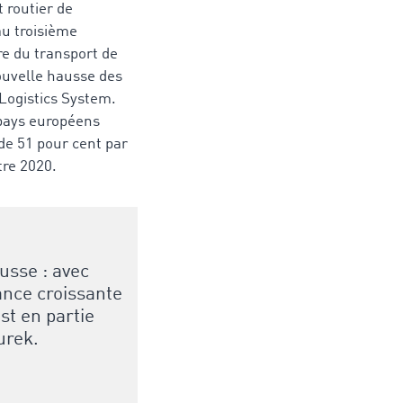
 routier de
u troisième
e du transport de
uvelle hausse des
 Logistics System.
 pays européens
de 51 pour cent par
tre 2020.
usse : avec
ance croissante
st en partie
urek.