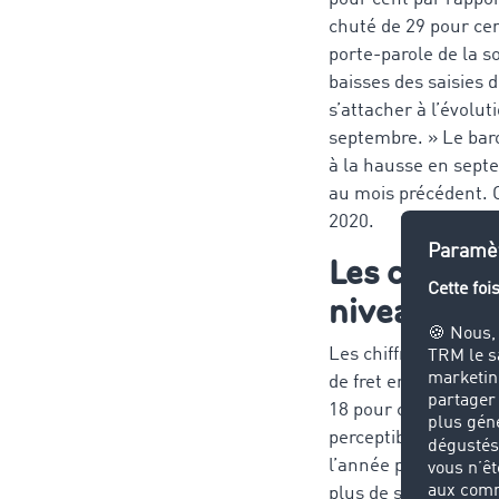
chuté de 29 pour ce
porte-parole de la 
baisses des saisies d
s’attacher à l’évolut
septembre. » Le baro
à la hausse en septe
au mois précédent. 
2020.
Les chiffre
niveau eur
Les chiffres enregist
de fret enregistrés d
18 pour cent par rap
perceptible : avec u
l’année précédente 
plus de saisies qu’en