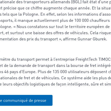
 nationale des transporteurs allemands (BGL) fait état d’une 
et précise que ce chiffre augmente chaque année. Et la situa
s tels que la Pologne. En effet, selon les informations d’asso
nsports, il manque actuellement plus de 100 000 chauffeurs 
logne. « Nous constatons sur tout le territoire européen de 
rt, et surtout une baisse des offres de véhicules. Cela risq
mentation des prix du transport », affirme Gunnar Gburek.
omètre du transport permet à l’entreprise FreightTech TIMO
re et de la demande de transport dans la bourse de fret intégr
s 46 pays d’Europe. Plus de 135 000 utilisateurs déposent c
ationales de fret et de véhicules. Ce système aide les plus d
leurs objectifs logistiques de façon intelligente, sûre et sim
le communiqué de presse