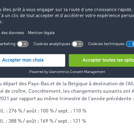
is de l’année 2020, sont les suivantes : +105 pour cent en j
our cent en septembre.
 mois de septembre a connu la plus forte hausse : avec une
mois d’août, la tendance croissante est nette. « On peut aff
lution est en partie due au début des activités de fin d’ann
ments les plus importants en c
tres pays
u départ des Pays-Bas et de la Belgique à destination de l’A
é de croître. Concrètement, les changements suivants ont 
 2021 par rapport au même trimestre de l'année précédente :
ll. : 276 % / août : 100 % / sept. : 110 %
ll. : 388 % / août : 169 % / sept. : 121 %