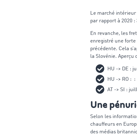
Le marché intérieur
par rapport à 2020 :
En revanche, les fre
enregistré une forte
précédente. Cela s’a
la Slovénie. Aperçu 
HU -> DE : jui
HU -> RO : : 
AT -> SI : jui
Une pénuri
Selon les informatio
chauffeurs en Europ
des médias britanni