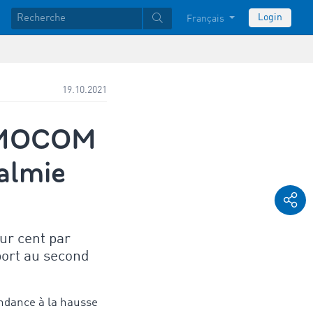
Login
Français
19.10.2021
TIMOCOM
calmie
ur cent par
port au second
endance à la hausse