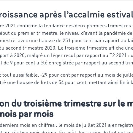
roissance après l’accalmie estiva
tre 2021 confirme la tendance des deux premiers trimestres 
ébut du premier trimestre, le niveau d’avant la pandémie de
mestre, avec une hausse de 251 pour cent par rapport au fa
du second trimestre 2020. Le troisième trimestre affiche un
port à 2020, malgré un léger recul par rapport au T2 2021 : 
ret de 9 pour cent a été enregistrée par rapport au second tr
tout aussi faible, -29 pour cent par rapport au mois de juill
ré une hausse de frets de 54 pour cent, mettant ainsi fin à l
n du troisième trimestre sur le 
mois par mois
 derniers mois en chiffres : le mois de juillet 2021 a enregist
t au très bon mois de juin. En août, les saisies de fret ont 