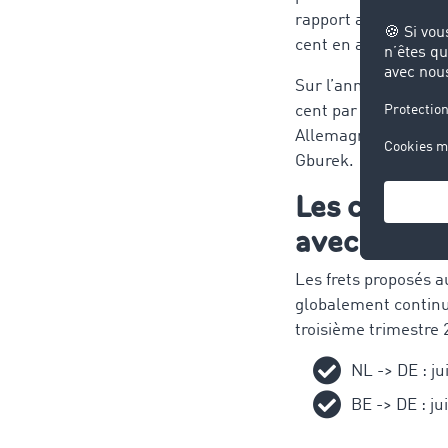
rapport aux mêmes mo
cent en août, +24 p
Sur l’année 2021, le
cent par rapport au 
Allemagne, cette évo
Gburek.
Les change
avec les au
Les frets proposés a
globalement continu
troisième trimestre
NL -> DE : jui
BE -> DE : jui