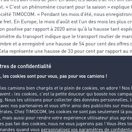
nt. « C’est un phénomène courant pour la saison » explique
société TIMOCOM. « Pendant les mois d’été, nous enregistro
e fret. En Europe, le mois d’août est l’un des mois les plus 
ion positive par rapport à 2020 ainsi qu’à la hausse tant esp
mètre du transport indique que le transport routier de marc
mbre et a enregistré une hausse de 54 pour cent des offres d
Cela représente une hausse de 33 pour cent par rapport au
s enregistrés par l’Allemagne par
opéen
rés par l’Allemagne au trimestre précédent sont similaires au
ans toute l’Europe. Le nombre de fret dans le trafic intérieur
port au second trimestre 2021, mais la hausse par rapport à
ne hausse des offres de fret de 47 pour cent par rapport à l
(T3 2021 par rapport au T3 2020), le baromètre du transport
 2019. Si l’on ventile ces chiffres sur les trois mois d’été, le