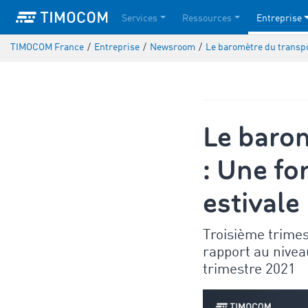
Services
Ressources
Entreprise
TIMOCOM France
/
Entreprise
/
Newsroom
/
Le baromètre du transpo
Le baro
: Une fo
estivale
Troisième trimes
rapport au nivea
trimestre 2021