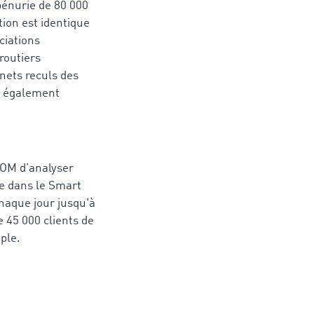
pénurie de 80 000
tion est identique
ciations
routiers
nets reculs des
ue également
COM d’analyser
ée dans le Smart
haque jour jusqu'à
e 45 000 clients de
ple.