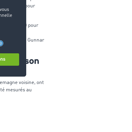
uillet, +34 pour
 hausse de 60 pour
irmer qu’en
ée », explique Gunnar
omparaison
llemagne voisine, ont
été mesurés au