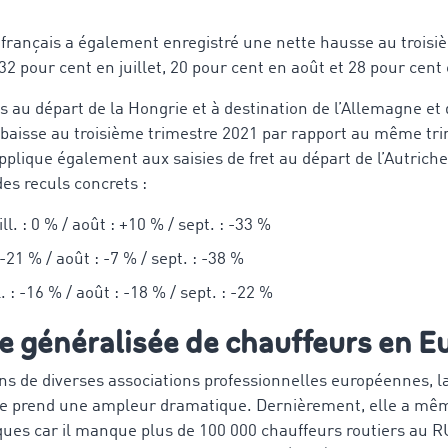
 français a également enregistré une nette hausse au troisi
 32 pour cent en juillet, 20 pour cent en août et 28 pour cen
ts au départ de la Hongrie et à destination de l’Allemagne et
 baisse au troisième trimestre 2021 par rapport au même tri
pplique également aux saisies de fret au départ de l’Autriche
des reculs concrets :
ll. : 0 % / août : +10 % / sept. : -33 %
-21 % / août : -7 % / sept. : -38 %
ll. : -16 % / août : -18 % / sept. : -22 %
e généralisée de chauffeurs en E
ns de diverses associations professionnelles européennes, l
e prend une ampleur dramatique. Dernièrement, elle a même 
ques car il manque plus de 100 000 chauffeurs routiers au 