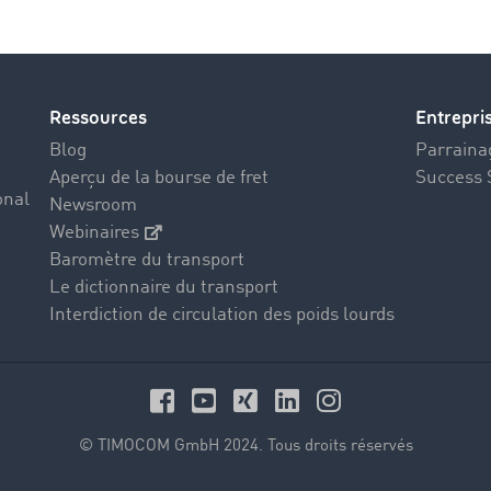
Ressources
Entrepri
Blog
Parrainag
Aperçu de la bourse de fret
Success 
onal
Newsroom
Webinaires
Baromètre du transport
Le dictionnaire du transport
Interdiction de circulation des poids lourds
© TIMOCOM GmbH 2024. Tous droits réservés