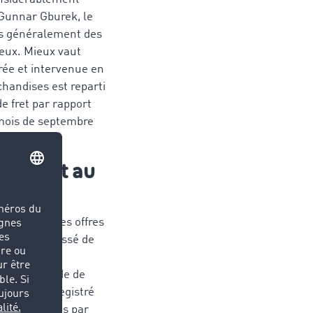
 Gunnar Gburek, le
ns généralement des
creux. Mieux vaut
érée et intervenue en
handises est reparti
e fret par rapport
 mois de septembre
 rapport au
x chiffres des offres
 a certes baissé de
 2020 est
a même période de
 a même enregistré
s modifications par