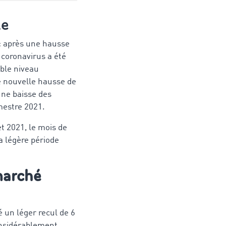
le
: après une hausse
 coronavirus a été
ible niveau
e nouvelle hausse de
une baisse des
imestre 2021.
et 2021, le mois de
a légère période
marché
ré un léger recul de 6
considérablement