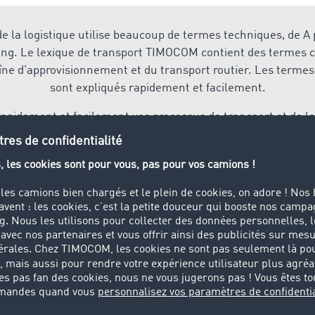
 de la logistique utilise beaucoup de termes techniques, de A 
ing. Le lexique de transport TIMOCOM contient des termes cl
îne d’approvisionnement et du transport routier. Les termes
sont expliqués rapidement et facilement.
apidement et facilement vos processus de transport et de log
cution du transport ou de gestion des ordres, dans la
Place 
 l’application adaptée à vos besoins et à votre degré de num
 to go
ck&Cargo® peuvent s'informer rapidement et facilement sur 
 déplacement, sur leur téléphone portable. Sur demande télé