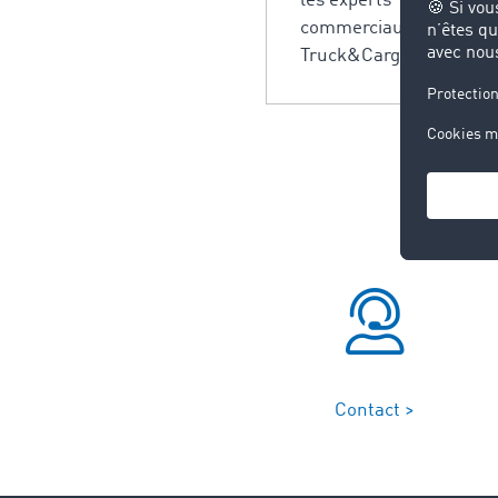
les experts TIMOCOM sai
commerciaux potentiels 
Truck&Cargo®.
Contact >