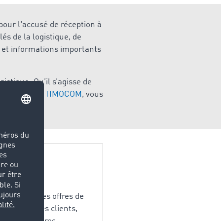
pour l'accusé de réception à
és de la logistique, de
 et informations importants
istique. Qu’il s’agisse de
de Marché de TIMOCOM
, vous
érisation.
les dernières offres de
phonique des clients,