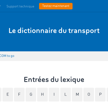
Testez maintenant
Support technique
Le dictionnaire du transport
COM to go
Entrées du lexique
E
F
G
H
I
L
M
O
P