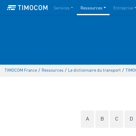
Services
Ressources
Entreprise
TIMOCOM France
/
Ressources
/
Le dictionnaire du transport
/
TIMO
A
B
C
D