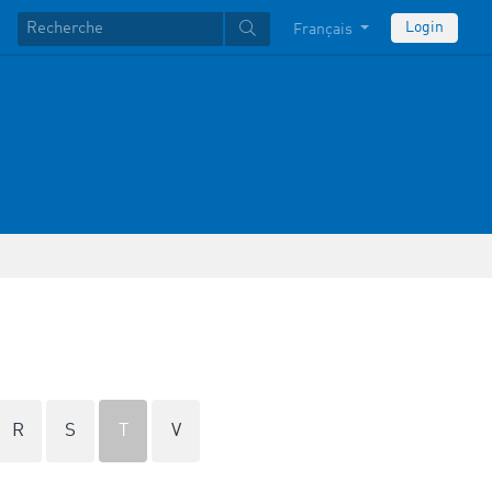
Login
Français
R
S
T
V