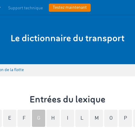
Testez maintenant
Support technique
Le dictionnaire du transport
n de la flotte
Entrées du lexique
E
F
G
H
I
L
M
O
P