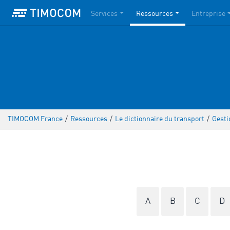
Services
Ressources
Entreprise
TIMOCOM France
/
Ressources
/
Le dictionnaire du transport
/
Gestio
A
B
C
D