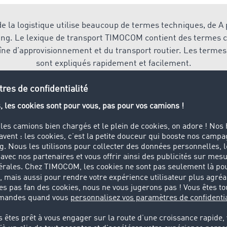
 de la logistique utilise beaucoup de termes techniques, de A 
ing. Le lexique de transport TIMOCOM contient des termes cl
îne d’approvisionnement et du transport routier. Les termes
sont expliqués rapidement et facilement.
apidement et facilement vos processus de transport et de log
cution du transport ou de gestion des ordres, dans la
Place 
 l’application adaptée à vos besoins et à votre degré de num
 la flotte
e pilotage et le contrôle ciblés de la flotte de véhicules (poid
rain). Pour les logiciels équipés de systèmes GPS, on parle de