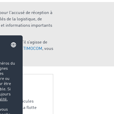
pour l'accusé de réception à
és de la logistique, de
 et informations importants
istique. Qu’il s’agisse de
de Marché de TIMOCOM
, vous
érisation.
s-lourds, véhicules
 gestion de la flotte