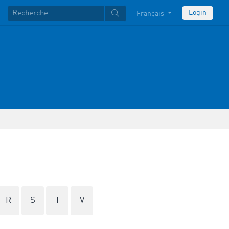
Login
Français
R
S
T
V