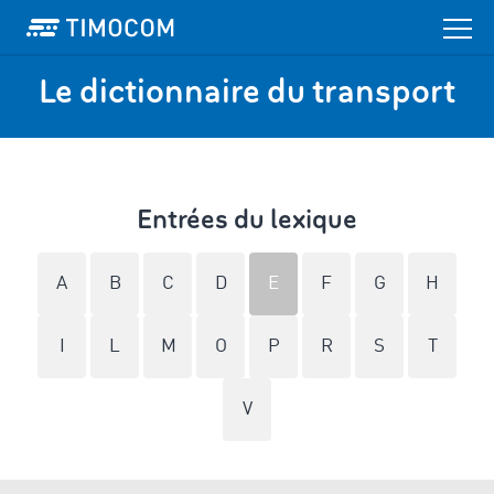
Le dictionnaire du transport
Entrées du lexique
A
B
C
D
E
F
G
H
I
L
M
O
P
R
S
T
V