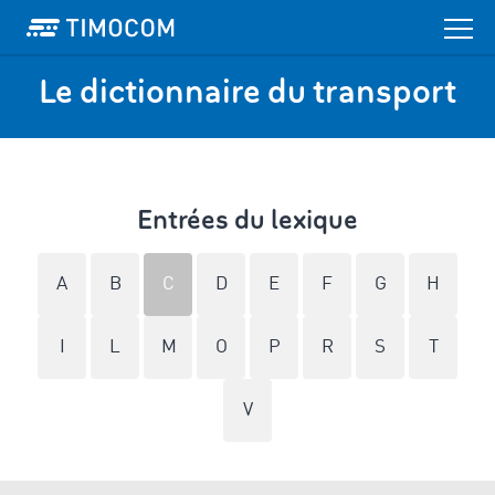
Le dictionnaire du transport
Entrées du lexique
A
B
C
D
E
F
G
H
I
L
M
O
P
R
S
T
V