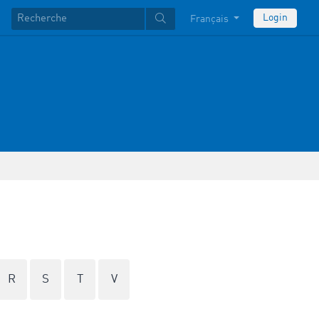
Login
Français
R
S
T
V