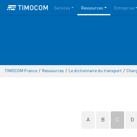
Services
Ressources
Entreprise
TIMOCOM France
/
Ressources
/
Le dictionnaire du transport
/
Charg
A
B
C
D