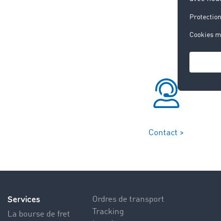
Contact >
Services
Ordres de transport
Tracking
La bourse de fret