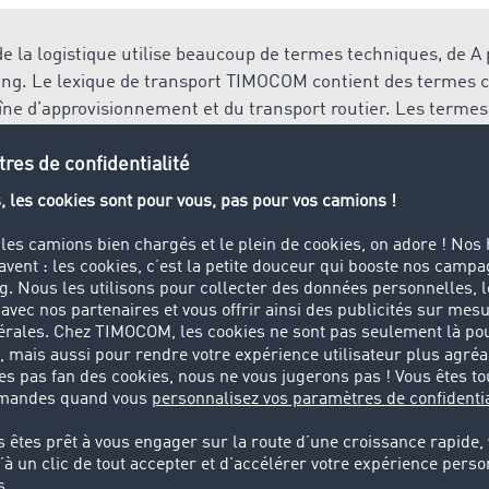
 de la logistique utilise beaucoup de termes techniques, de A 
ing. Le lexique de transport TIMOCOM contient des termes cl
îne d’approvisionnement et du transport routier. Les termes
sont expliqués rapidement et facilement.
apidement et facilement vos processus de transport et de log
cution du transport ou de gestion des ordres, dans la
Place 
 l’application adaptée à vos besoins et à votre degré de num
t partiel
remplissant partiellement le poids-lourd (par opposition a