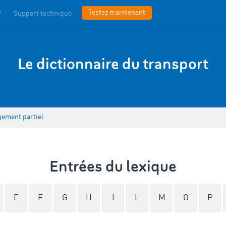
Testez maintenant
Support technique
Le dictionnaire du transport
ement partiel
Entrées du lexique
E
F
G
H
I
L
M
O
P