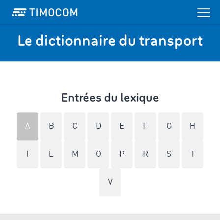
Le dictionnaire du transport
Entrées du lexique
A
B
C
D
E
F
G
H
I
L
M
O
P
R
S
T
V