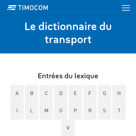
Le dictionnaire du
transport
Entrées du lexique
A
B
C
D
E
F
G
H
I
L
M
O
P
R
S
T
V