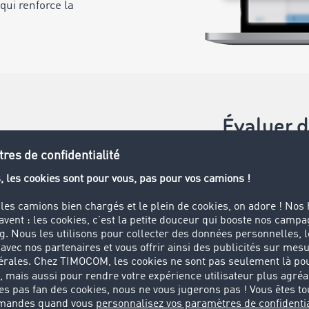
qui renforce la
Évaluer d
Évaluer les donn
Communic
Ponctual
Manipula
Évaluer les pren
Communic