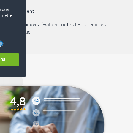
s accords
ité du paiement
pide :
Vous pouvez évaluer toutes les catégories
 un seul clic.