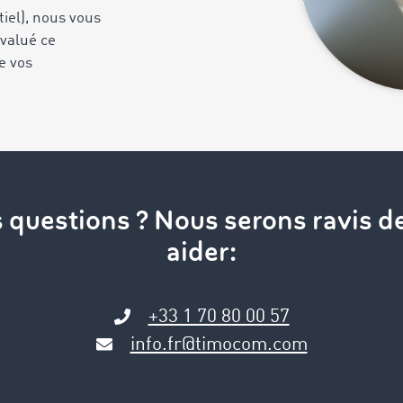
tiel), nous vous
valué ce
e vos
 questions ? Nous serons ravis d
aider:
+33 1 70 80 00 57
info.fr@timocom.com