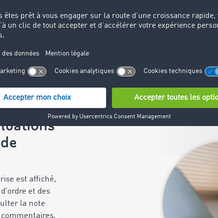
Équité de
Ponctual
👉
Évaluation ra
simultanément en
aluations
 de
rise est affiché,
d’ordre et des
lter la note
s commentaires.