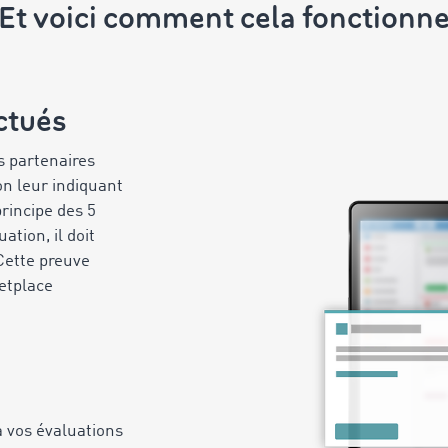
Et voici comment cela fonctionn
ctués
s partenaires
n leur indiquant
rincipe des 5
ation, il doit
 Cette preuve
etplace
 vos évaluations