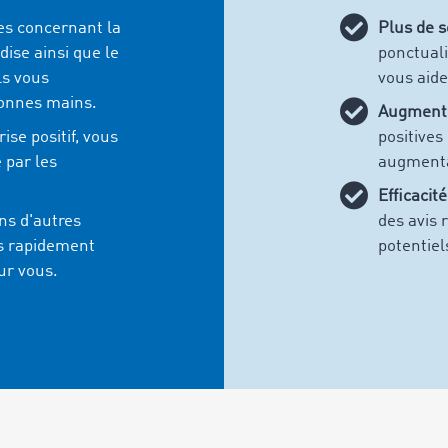
es concernant la
Plus de s
ise ainsi que le
ponctuali
ls vous
vous aide
bonnes mains.
Augmente
ise positif, vous
positives
 par les
augmenta
Efficacité
ns d'autres
des avis 
us rapidement
potentiel
ur vous.