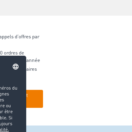
appels d’offres par
0 ordres de
oyés
chaque année
ions d’itinéraires
n
aintenant et
tement