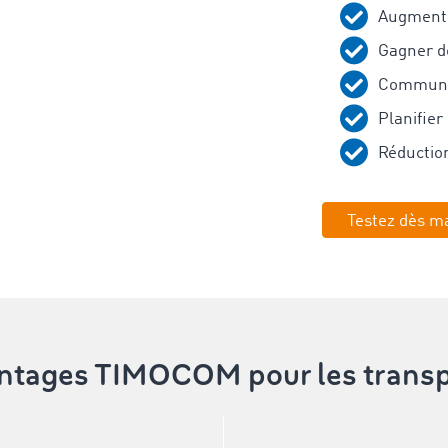
Augmenter
Gagner d
Communi
Planifier 
Réductio
Testez dès m
antages TIMOCOM pour les transp