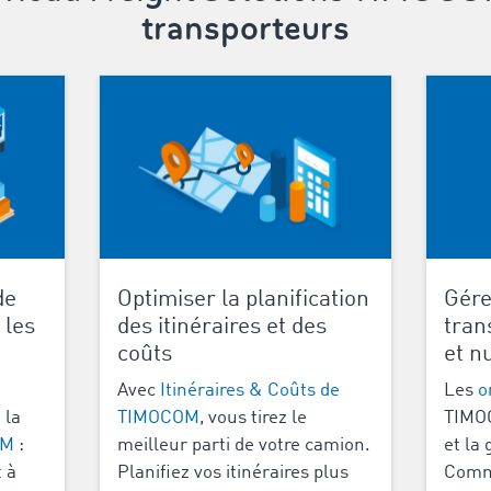
transporteurs
de
Optimiser la planification
Gére
 les
des itinéraires et des
tran
coûts
et n
Avec
Itinéraires & Coûts de
Les
o
 la
TIMOCOM
, vous tirez le
TIMOC
OM
:
meilleur parti de votre camion.
et la
 à
Planifiez vos itinéraires plus
Commu