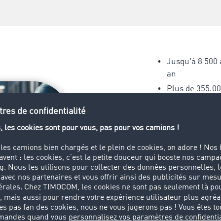
Jusqu'à 8 500 
an
Plus de 355.00
transport env
Plus de 40 mill
calculés par a
Testez dès m
gratui