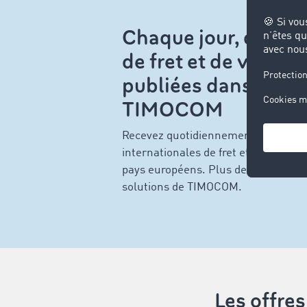
Chaque jour, de nou
de fret et de véhicu
publiées dans la bou
TIMOCOM
Recevez quotidiennement jusqu’à 1 m
internationales de fret et de véhicu
pays européens. Plus de 58 000 font
solutions de TIMOCOM.
Les offre