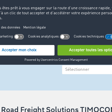
velles offres
Rechercher
les sont
Fret
rse de fret
De
Vers
illion d’offres
les en provenance de 46
Type de carrosserie
 déjà confiance aux
s Road Freight Solutions TIMOCO