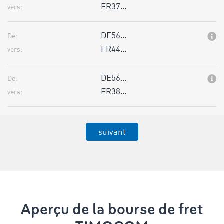
FR37…
vers:
DE56…
De:
FR44…
vers:
DE56…
De:
FR38…
vers:
suivant
Aperçu de la bourse de fret