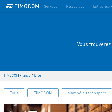
Services
Ressources
Entreprise
Vous trouverez 
TIMOCOM France
/
Blog
Tous
TIMOCOM
Marché du transport