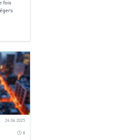
 fois
légers
24.06.2025
8