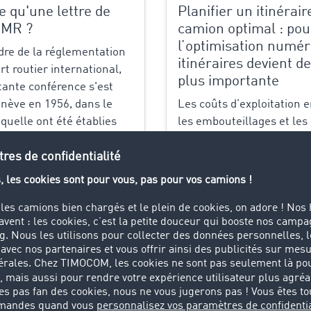
e qu'une lettre de
Planifier un itinérair
CMR ?
camion optimal : pou
l’optimisation numér
dre de la réglementation
itinéraires devient d
rt routier international,
plus importante
ante conférence s'est
nève en 1956, dans le
Les coûts d’exploitation 
aquelle ont été établies
les embouteillages et les
ales lignes directrices
horaires serrés mettent l
ansport routier entre
du transport sous pressi
rester compétitif, il ne suf
livrer simplement à l’heu
plus
L’optimisation ciblée...
En savoir plus