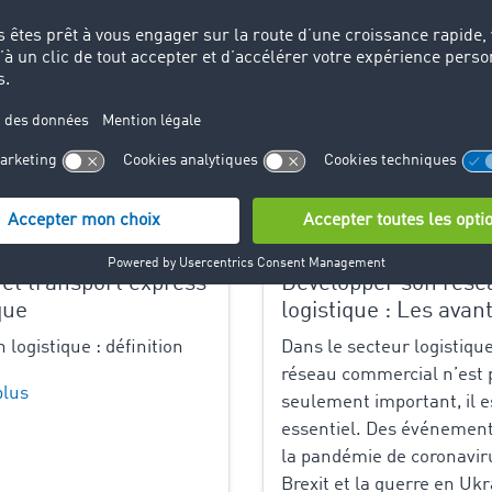
10.06.2025
Connaissance logistiques
7
 et transport express
Développer son rése
que
logistique : Les avan
 logistique : définition
Dans le secteur logistique
réseau commercial n’est 
plus
seulement important, il e
essentiel. Des événeme
la pandémie de coronaviru
Brexit et la guerre en Ukr