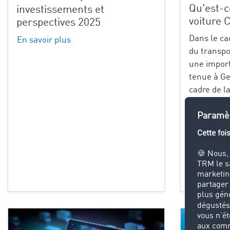
Qu'est-c
investissements et
voiture 
perspectives 2025
Dans le ca
En savoir plus
du transpo
une import
tenue à Ge
cadre de l
les princip
pour le tr
deux...
En savoir 