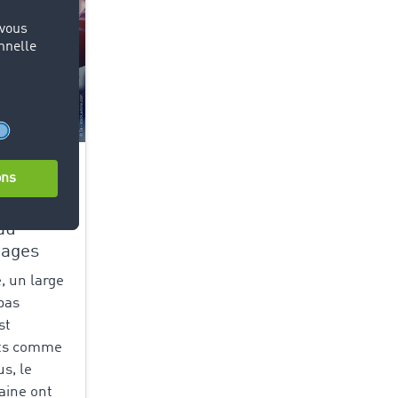
21.03.2025
7
au
tages
, un large
pas
st
nts comme
s, le
aine ont