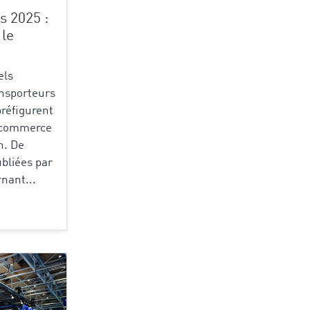
s 2025 :
 le
els
ansporteurs
préfigurent
u commerce
n. De
bliées par
nant...