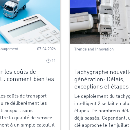
anagement
07.04.2026
Trends and Innovation
11
r les coûts de
Tachygraphe nouvell
t : comment bien les
génération: Délais,
exceptions et étapes 
les coûts de transport
Le déploiement du tachy
éduire délibérément les
intelligent 2 se fait en pl
 transport sans
étapes. De nombreux déla
re la qualité de service.
déjà passés. Cependant, 
ent à un simple calcul, il
clé approche le 1er juillet