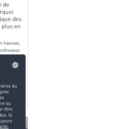
e de
rquoi
ique des
e plus en
en hausse,
 créneaux
e secteur
on. Pour
fit plus de
re.