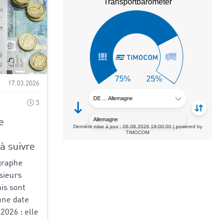
17.03.2026
5
e
à suivre
graphe
usieurs
is sont
une date
 2026 : elle