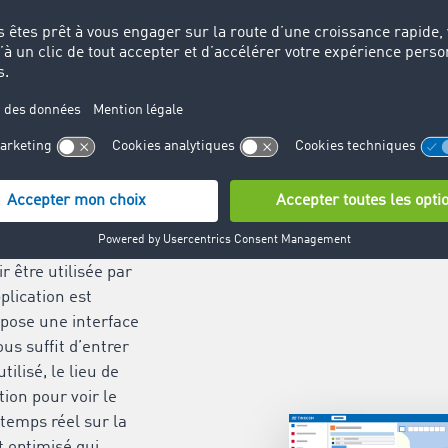
ctionnent le planificateur et le
d’itinéraire de TIMOCOM ?
ateur
e est
ilisation
 être utilisée par
pplication est
pose une interface
vous suffit d’entrer
tilisé, le lieu de
tion pour voir le
n temps réel sur la
t optimisé qui