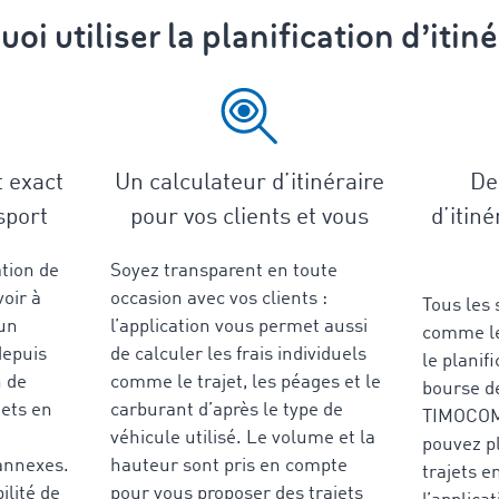
oi utiliser la planification d’itiné
t exact
Un calculateur d’itinéraire
De 
sport
pour vos clients et vous
d’itiné
ation de
Soyez transparent en toute
oir à
occasion avec vos clients :
Tous les
’un
l’application vous permet aussi
comme le 
depuis
de calculer les frais individuels
le planifi
n de
comme le trajet, les péages et le
bourse de
jets en
carburant d’après le type de
TIMOCOM
véhicule utilisé. Le volume et la
pouvez pl
annexes.
hauteur sont pris en compte
trajets e
ilité de
pour vous proposer des trajets