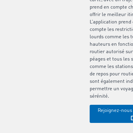
prend en compte ch
offrir le meilleur it
L’application pren
compte les restrict
lourds comme les t
hauteurs en fonctio
routier autorisé su
péages et tous les s
comme les stations-
de repos pour routi
sont également ind
permettre un voyage
sérénité.
Rejoignez-nous