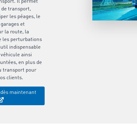
ansport. Il permet
s de transport,
ciper les péages, le
s garages et
r la route, la
e les perturbations
outil indispensable
 véhicule ainsi
untées, en plus de
u transport pour
s clients.
 dès maintenant