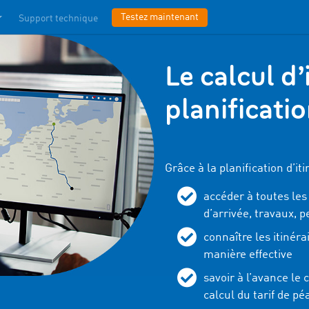
Testez maintenant
Support technique
Le calcul d’
planificati
Grâce à la planification d’i
accéder à toutes les
d’arrivée, travaux, p
connaître les itinéra
manière effective
savoir à l’avance le 
calcul du tarif de pé