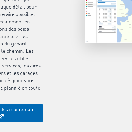
aque détail pour
inéraire possible.
d également en
ions des poids
unnels et les
n du gabarit
r le chemin. Les
ervices utiles
services, les aires
ers et les garages
iqués pour vous
 planifié en toute
 dès maintenant