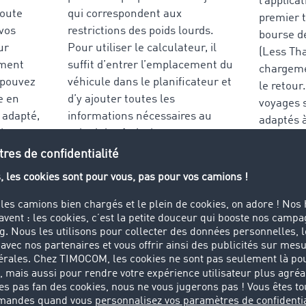
l’applica
route
qui correspondent aux
premier tr
 vos
restrictions des poids lourds.
bourse de
ur
Pour utiliser le calculateur, il
(Less Tha
ement
suffit d’entrer l’emplacement du
chargemen
s pouvez
véhicule dans le planificateur et
le retour
e en
d’y ajouter toutes les
voyages 
e adapté,
informations nécessaires au
adaptés à
 du temps
calcul des frais de route.
aussi à v
tre le
 avant
Rejoignez-nous dès maintenant