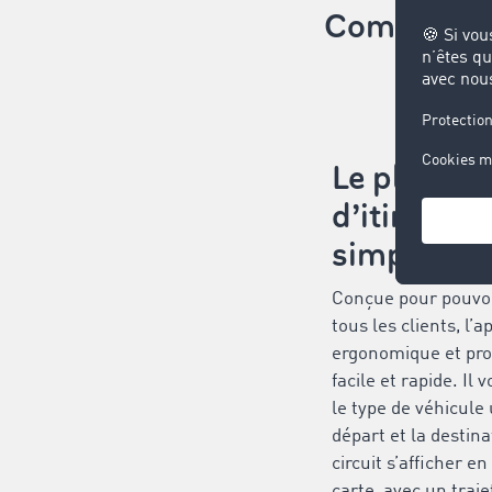
Comment fon
Le planific
d’itinérair
simple d’ut
Conçue pour pouvoir
tous les clients, l’a
ergonomique et pro
facile et rapide. Il 
le type de véhicule u
départ et la destina
circuit s’afficher e
carte, avec un traje