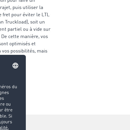
tion pour faire un
ajet, puis utiliser la
 fret pour éviter le LTL
n Truckload), soit un
t partiel ou à vide sur
. De cette manière, vos
sont optimisés et
 vos possibilités, mais
os besoins.