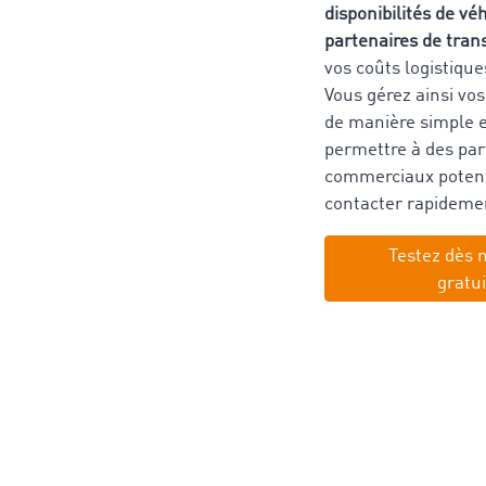
disponibilités de vé
partenaires de tran
vos coûts logistique
Vous gérez ainsi vos
de manière simple et
permettre à des par
commerciaux potent
contacter rapidemen
Testez dès 
gratu