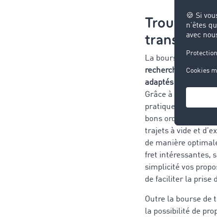
Trouver de
transport
La bourse de fret v
rechercher de maniè
adaptés
à votre entr
Grâce à nos filtres 
pratiques, vous tro
bons ordres de trans
trajets à vide et d’e
de manière optimale
fret intéressantes,
simplicité vos propos
de faciliter la prise
Outre la bourse de 
la possibilité de pr