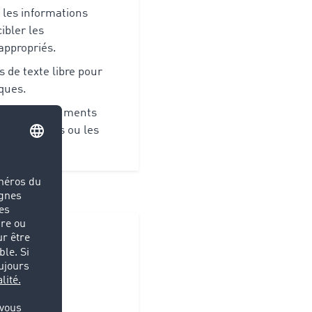
 les informations
ibler les
appropriés.
s de texte libre pour
iques.
ignez des documents
les contrats ou les