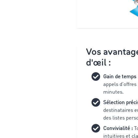
Vos avantag
d'œil :
Gain de temps 
appels d’offres
minutes.
Sélection préci
destinataires 
des listes pers
Convivialité :
To
intuitives et c