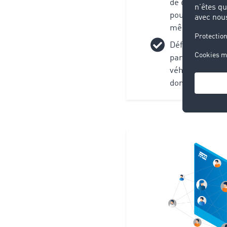
de départ et d’
pouvez saisir j
même temps.
Définir un dom
particulier : id
véhicules pour
dont vous assur