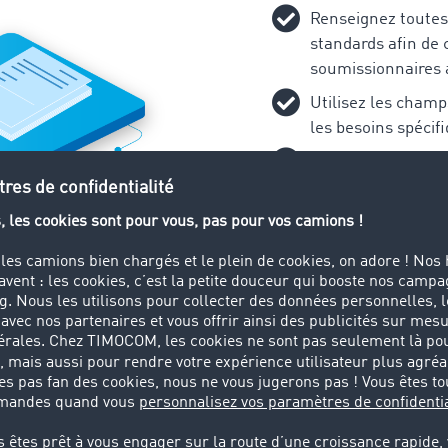
Renseignez toutes
standards afin de c
soumissionnaires 
Utilisez les champ
les besoins spécif
Si nécessaire, jo
préétablis, comme 
spécifications.
 le type
fres
l d’offres pour des
ansport : lorsque les lieux