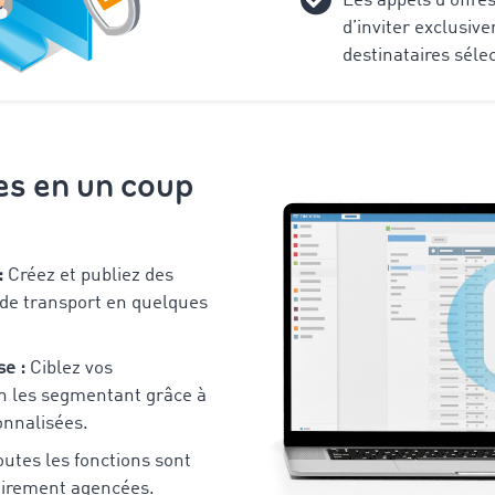
Les appels d’offre
d’inviter exclusiv
destinataires séle
es en un coup
:
Créez et publiez
des
 de transport
en quelques
se :
Ciblez vos
en les segmentant grâce à
onnalisées.
utes les fonctions sont
lairement agencées.