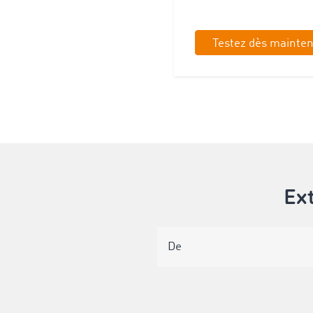
Testez dès mainten
Ext
De