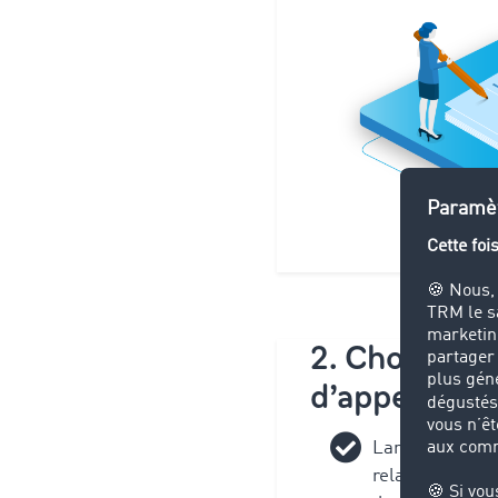
2. Choisissez
d’appel d’of
Lancer un appe
relations de tr