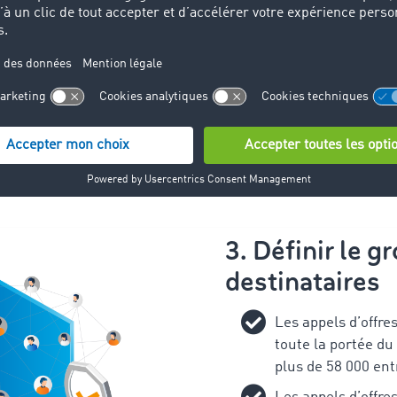
arrivée sont connus, vous
usqu’à 20 relations en
aine d’application
éal si vous avez besoin de
 des missions spécifiques
ez la gestion.
3. Définir le g
destinataires
Les appels d’offres
toute la portée du
plus de 58 000 ent