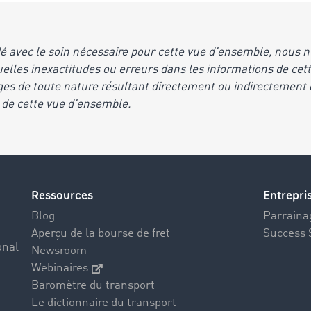
 avec le soin nécessaire pour cette vue d'ensemble, nous
uelles inexactitudes ou erreurs dans les informations de ce
es de toute nature résultant directement ou indirectement d
 de cette vue d'ensemble.
Ressources
Entrepri
Blog
Parrainag
Aperçu de la bourse de fret
Success 
onal
Newsroom
Webinaires
Baromètre du transport
Le dictionnaire du transport