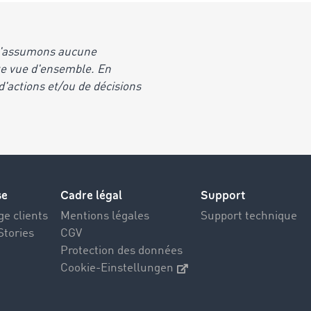
 n'assumons aucune
tte vue d'ensemble. En
'actions et/ou de décisions
se
Cadre légal
Support
e clients
Mentions légales
Support technique
Stories
CGV
Protection des données
Cookie-Einstellungen