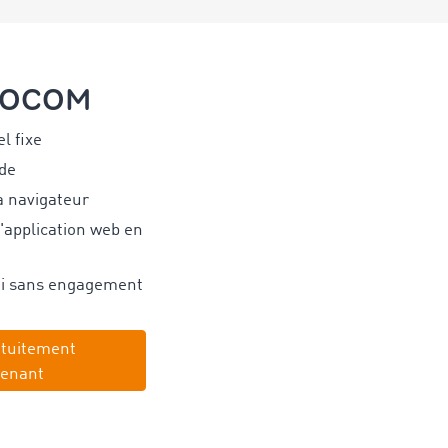
IMOCOM
l fixe
de
ia navigateur
l'application web en
ai sans engagement
atuitement
enant