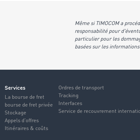
Même si TIMOCOM a procédé
responsabilité pour d'évent
particulier pour les dommag
basées sur les informations
Services
Ordres de transport
Tracking
La bourse de fret
Interfaces
bourse de fret privée
Service de recouvrement internati
Stockage
Appels d’offres
Itinéraires & coûts