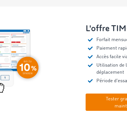
L'offre T
Forfait mensue
Paiement rapi
Accès facile v
Utilisation de 
déplacement
Période d'ess
Tester gr
maint