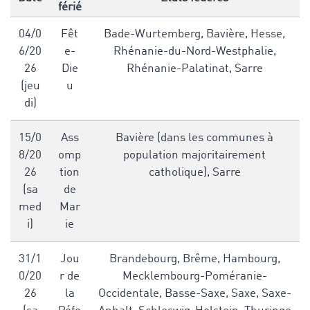
férié
04/0
Fêt
Bade-Wurtemberg, Bavière, Hesse,
6/20
e-
Rhénanie-du-Nord-Westphalie,
26
Die
Rhénanie-Palatinat, Sarre
(jeu
u
di)
15/0
Ass
Bavière (dans les communes à
8/20
omp
population majoritairement
26
tion
catholique), Sarre
(sa
de
med
Mar
i)
ie
31/1
Jou
Brandebourg, Brême, Hambourg,
0/20
r de
Mecklembourg-Poméranie-
26
la
Occidentale, Basse-Saxe, Saxe, Saxe-