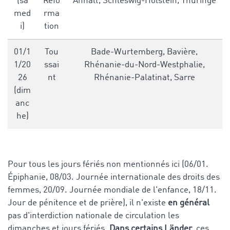
(sa
Réfo
Anhalt, Schleswig-Holstein, Thuringe
med
rma
i)
tion
01/1
Tou
Bade-Wurtemberg, Bavière,
1/20
ssai
Rhénanie-du-Nord-Westphalie,
26
nt
Rhénanie-Palatinat, Sarre
(dim
anc
he)
Pour tous les jours fériés non mentionnés ici (06/01.
Épiphanie, 08/03. Journée internationale des droits des
femmes, 20/09. Journée mondiale de l'enfance, 18/11.
Jour de pénitence et de prière), il n'existe
en général
pas d'interdiction nationale de circulation les
dimanches et jours fériés.
Dans certains Länder
, ces