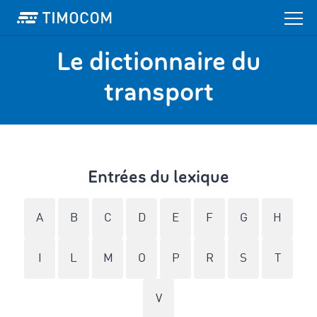
Le dictionnaire du
transport
Entrées du lexique
A
B
C
D
E
F
G
H
I
L
M
O
P
R
S
T
V