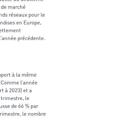
e de marché
nds réseaux pour le
andises en Europe,
nettement
 l’année précédente.
apport à la même
4. Comme l’année
t à 2023) et a
trimestre, le
ausse de 66 % par
rimestre, le nombre