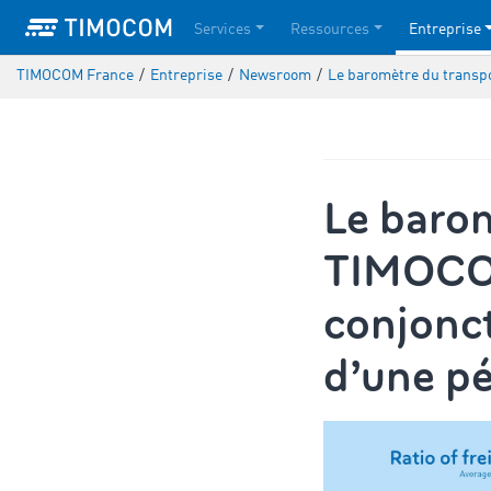
Services
Ressources
Entreprise
TIMOCOM France
/
Entreprise
/
Newsroom
/
Le baromètre du transpor
Le barom
TIMOCOM 
conjonct
d’une pé