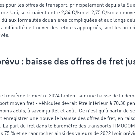
 pour les offres de transport, principalement depuis la Suisse
ume-Uni, se situaient entre 2,34 €/km et 2,75 €/km en mo
il dû aux formalités douanières compliquées et aux longs dél
 la difficulté de trouver des retours appropriés, sont les prin
evés.
prévu : baisse des offres de fret j
le troisième trimestre 2024 tablent sur une baisse de la de
port moyen fret - véhicules devrait être inférieur à 70:30 pe
ins actifs, à savoir juillet et août. Ce n’est qu’à partir de 
enregistrer une nouvelle hausse des offres de fret, en raiso
l. La part du fret dans le baromètre des transports TIMOCOM 
 75 % et se rapprocher ainsi des valeurs de 2022 (voir prévi