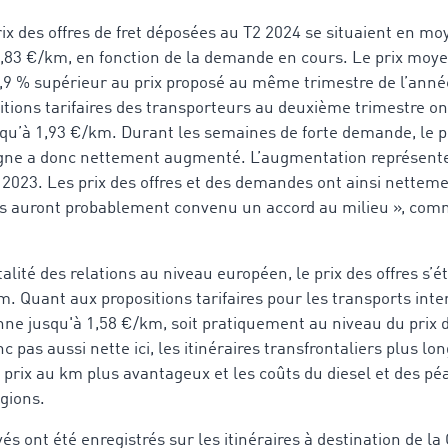
rix des offres de fret déposées au T2 2024 se situaient en 
1,83 €/km, en fonction de la demande en cours. Le prix mo
3,9 % supérieur au prix proposé au même trimestre de l’ann
itions tarifaires des transporteurs au deuxième trimestre on
qu’à 1,93 €/km. Durant les semaines de forte demande, le p
gne a donc nettement augmenté. L’augmentation représent
 2023. Les prix des offres et des demandes ont ainsi netteme
ties auront probablement convenu un accord au milieu », c
alité des relations au niveau européen, le prix des offres s’ét
 Quant aux propositions tarifaires pour les transports inter
ne jusqu'à 1,58 €/km, soit pratiquement au niveau du prix d
nc pas aussi nette ici, les itinéraires transfrontaliers plus l
 prix au km plus avantageux et les coûts du diesel et des pé
égions.
vés ont été enregistrés sur les itinéraires à destination de l