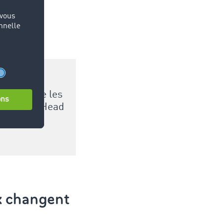
atives que les
 Gburek, Head
ix changent