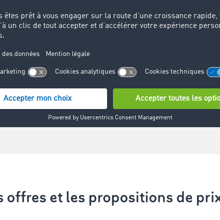
r les bourses de fret sont généralement plus lucr
es convenues en début d’année »,
explique Gunnar
ffairs chez TIMOCOM.
s offres et les propositions de pr