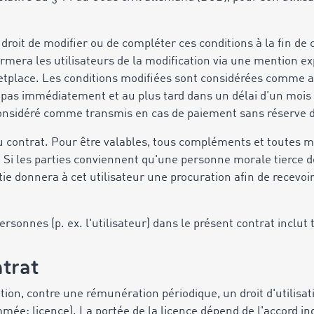
droit de modifier ou de compléter ces conditions à la fin de
mera les utilisateurs de la modification via une mention exp
etplace. Les conditions modifiées sont considérées comme ac
e pas immédiatement et au plus tard dans un délai d’un mois
 considéré comme transmis en cas de paiement sans réserve d
 au contrat. Pour être valables, tous compléments et toutes m
t. Si les parties conviennent qu'une personne morale tierce do
tie donnera à cet utilisateur une procuration afin de recevoi
personnes (p. ex. l'utilisateur) dans le présent contrat inclut
ntrat
ion, contre une rémunération périodique, un droit d'utilisa
mmée: licence). La portée de la licence dépend de l'accord i