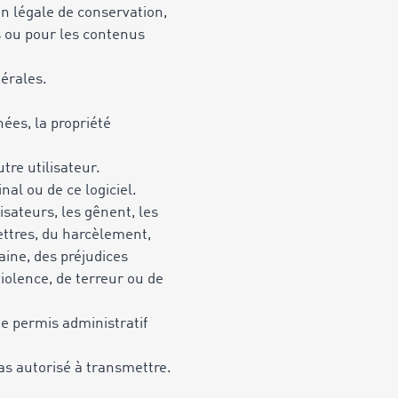
n légale de conservation,
s ou pour les contenus
nérales.
nées, la propriété
tre utilisateur.
al ou de ce logiciel.
sateurs, les gênent, les
lettres, du harcèlement,
haine, des préjudices
iolence, de terreur ou de
 de permis administratif
as autorisé à transmettre.