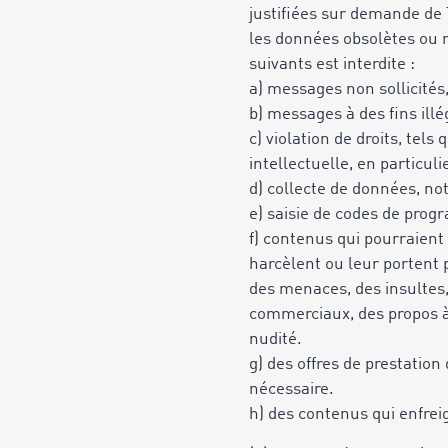
justifiées sur demande de
les données obsolètes ou r
suivants est interdite :
a) messages non sollicités
b) messages à des fins ill
c) violation de droits, tels
intellectuelle,
en particul
d) collecte de données, no
e) saisie de codes de prog
f) contenus qui pourraient
harcèlent ou leur portent p
des menaces, des insultes, 
commerciaux, des propos à 
nudité.
g) des offres de prestation
nécessaire.
h) des contenus qui enfrei