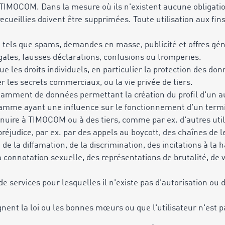
 TIMOCOM. Dans la mesure où ils n'existent aucune obligatio
ecueillies doivent être supprimées. Toute utilisation aux fin
, tels que spams, demandes en masse, publicité et offres gé
égales, fausses déclarations, confusions ou tromperies.
 que les droits individuels, en particulier la protection des don
ier les secrets commerciaux,
ou la vie privée de tiers.
tamment de données permettant la création du profil d'un au
ramme ayant une influence sur le fonctionnement d'un termin
 nuire à TIMOCOM ou à des tiers, comme par ex. d'autres utili
réjudice, par ex. par des appels au boycott, des chaînes de 
de la diffamation, de la discrimination, des incitations à la 
connotation sexuelle, des représentations de brutalité, de v
 de services pour lesquelles il n'existe pas d'autorisation ou
gnent la loi ou les bonnes mœurs ou que l'utilisateur n'est p