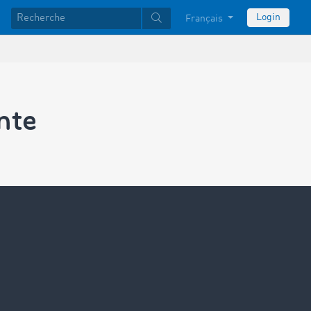
Login
Français
nte