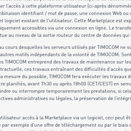
iser l’accès à cette plateforme utilisateur (ci-après dénommé
combinaison identifiant / mot de passe, une connexion Web ou 
 logiciel existant de l'utilisateur. Cette Marketplace est exp
iquement accessibles via une connexion en ligne. Le transfe
ectue au niveau de la sortie routeur du centre de données qui
au cours desquelles les serveurs utilisés par TIMOCOM ne s
 autres motifs indépendants de la volonté de TIMOCOM. Son
es TIMOCOM entreprend des travaux de maintenance sur les 
tractuelle, ces travaux entraînant des difficultés d'accès que
 la mesure du possible, TIMOCOM fera exécuter les travaux 
tre planifiés, avant 7h30 ou après 18h00 (CET/CEST) en sema
ndre ou interrompre temporairement les prestations, si cela
ectives administratives ou légales, la préservation de l’intég
ilisateur accès à la Marketplace via un logiciel, ceci peut êt
e par exemple d'une offre de téléchargement ou par le biais