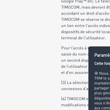
Google Play™ etc. Le téléch
TIMOCOM, mais devront être
accordant un droit d'accès
TIMOCOM se réserve le droi
un lien entre l'accès indivi
dispositifs de sécurité loc
terminal de l'utilisateur.
Pour l’accès à la Marketpl
saisie du nom d’utilisateu
un second dispositif autori
de l’utilisateur de sécuris
et d’en assurer la conserva
(3) La sélection, l’acquisit
connexions d’accès aux don
(4) TIMOCOM est autorisée,
modifications sur ces derni