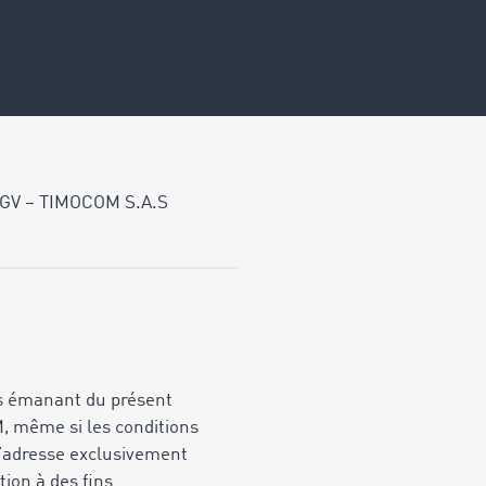
GV – TIMOCOM S.A.S
ons émanant du présent
M, même si les conditions
s’adresse exclusivement
tion à des fins