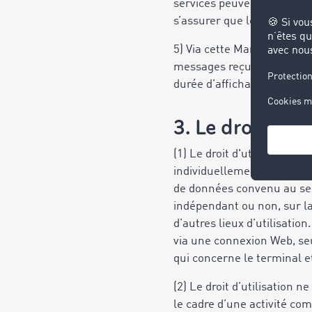
services peuvent intégrer de
s’assurer que les membres
5) Via cette Marketplace, 
messages reçus ou aux tran
durée d’affichage et la du
3. Le droit d’ut
(1) Le droit d'utilisation 
individuellement, p. ex. p
de données convenu au sein 
indépendant ou non, sur la
d’autres lieux d’utilisation
via une connexion Web, seu
qui concerne le terminal e
(2) Le droit d’utilisation n
le cadre d’une activité co