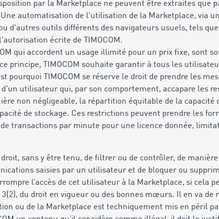
sposition par la Marketplace ne peuvent être extraites que pa
Une automatisation de l'utilisation de la Marketplace, via une
s ou d'autres outils différents des navigateurs usuels, tels 
l'autorisation écrite de TIMOCOM.
OM qui accordent un usage illimité pour un prix fixe, sont s
r ce principe, TIMOCOM souhaite garantir à tous les utilisat
'est pourquoi TIMOCOM se réserve le droit de prendre les me
tion d'un utilisateur qui, par son comportement, accapare le
ière non négligeable, la répartition équitable de la capacité 
pacité de stockage. Ces restrictions peuvent prendre les for
de transactions par minute pour une licence donnée, limitat
droit, sans y être tenu, de filtrer ou de contrôler, de maniè
cations saisies par un utilisateur et de bloquer ou suppri
rompre l’accès de cet utilisateur à la Marketplace, si cela p
nt 3(2), du droit en vigueur ou des bonnes mœurs. Il en va d
ation ou de la Marketplace est techniquement mis en péril par 