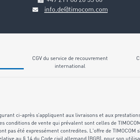
+49 211 88 26 53 00
info.de@timocom.com
CGV du service de recouvrement
C
international
figurant ci-après s’appliquent aux livraisons et aux prestati
les conditions de vente qui prévalent sont celles de TIMOCO
n'ont pas été expressément contredites. L'offre de TIMOCOM 
lative au § 14 du Code civil allemand (BGB), pour son utilisa