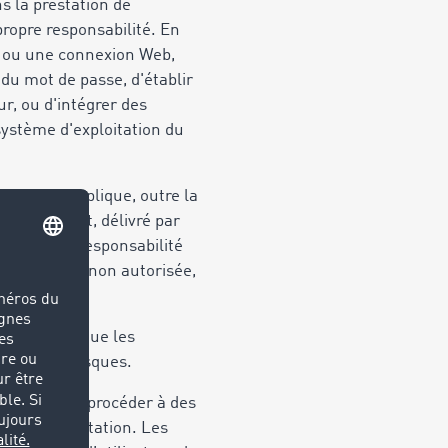
s la prestation de
ropre responsabilité. En
e, ou une connexion Web,
du mot de passe, d'établir
ur, ou d'intégrer des
 système d'exploitation du
le. Cela implique, outre la
nctuellement, délivré par
l est de la responsabilité
ute intrusion non autorisée,
giciel ainsi que les
es propres risques.
 services, à procéder à des
l de la prestation. Les