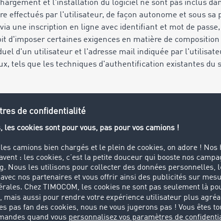
argement et l'installation du logiciel ne sont pas inclus dan
 effectués par l'utilisateur, de façon autonome et sous sa p
 via une inscription en ligne avec identifiant et mot de pass
t d'imposer certaines exigences en matière de composition 
duel d'un utilisateur et l'adresse mail indiquée par l'utilisate
aux, tels que les techniques d'authentification existantes du
ace, TIMOCOM peut exiger une authentification multifactoriel
r et du mot de passe, l’obligation d’entrer un code généré po
sé, tel qu’un smartphone (par exemple via une application). I
er ce deuxième appareil, ainsi que ses identifiants, contre to
tion en lieu sûr.
ion et l’utilisation du matériel informatique nécessaire, son lo
nées sont exclusivement effectuées par l’utilisateur et à s
 dans le cadre du développement et de l'optimisation de ses
ers, dans la mesure où ceci ne nuit pas au caractère principa