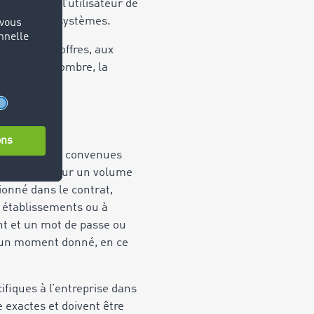
Il revient à l’utilisateur de
r gérer ces systèmes.
atives aux offres, aux
limiter le nombre, la
ns les limites convenues
sactions ou pour un volume
tionné dans le contrat,
s établissements ou à
iant et un mot de passe ou
 à un moment donné, en ce
cifiques à l’entreprise dans
 exactes et doivent être