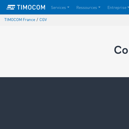
Services
Ressources
Entreprise
TIMOCOM France
/
CGV
Co