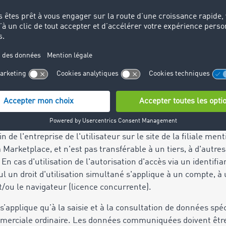
s systèmes basés sur l’intelligence artificielle (ci-après IA). 
 de son entreprise possèdent les compétences requises pou
TIMOCOM peut transmettre à l'utilisateur des informations rel
sactions. TIMOCOM se réserve le droit de déterminer et de 
rée de conservation de ce type de messages.
ilisation
accordé dans le cadre du présent contrat ne s'applique que da
our un nombre défini d'accès individuels (compte), des tran
de l'entreprise de l'utilisateur sur le site de la filiale men
 Marketplace, et n'est pas transférable à un tiers, à d'autre
. En cas d'utilisation de l'autorisation d'accès via un identif
l un droit d'utilisation simultané s'applique à un compte,
t/ou le navigateur (licence concurrente).
e s’applique qu’à la saisie et à la consultation de données spé
mmerciale ordinaire. Les données communiquées doivent être