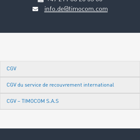
info.de@timocom.com
CGV
CGV du service de recouvrement international
CGV – TIMOCOM S.A.S