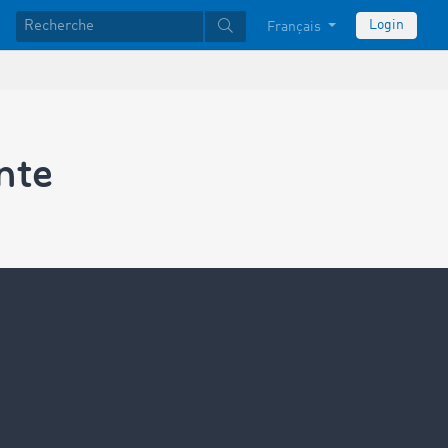
Login
Français
nte