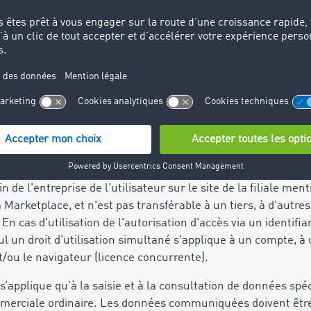
s systèmes basés sur l’intelligence artificielle (ci-après IA). 
 de son entreprise possèdent les compétences requises pou
TIMOCOM peut transmettre à l'utilisateur des informations rel
sactions. TIMOCOM se réserve le droit de déterminer et de 
rée de conservation de ce type de messages.
ilisation
accordé dans le cadre du présent contrat ne s'applique que da
our un nombre défini d'accès individuels (compte), des tran
de l'entreprise de l'utilisateur sur le site de la filiale men
 Marketplace, et n'est pas transférable à un tiers, à d'autre
. En cas d'utilisation de l'autorisation d'accès via un identif
l un droit d'utilisation simultané s'applique à un compte,
t/ou le navigateur (licence concurrente).
e s’applique qu’à la saisie et à la consultation de données spé
mmerciale ordinaire. Les données communiquées doivent être