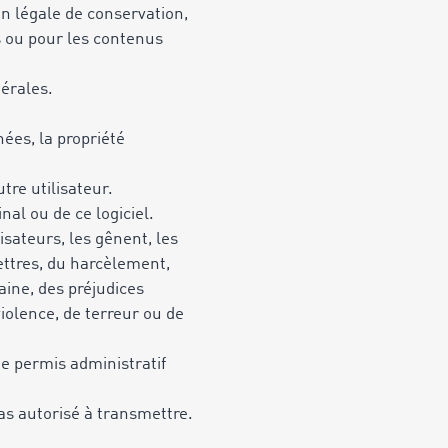
n légale de conservation,
s ou pour les contenus
nérales.
nées, la propriété
tre utilisateur.
al ou de ce logiciel.
sateurs, les gênent, les
lettres, du harcèlement,
haine, des préjudices
iolence, de terreur ou de
 de permis administratif
as autorisé à transmettre.