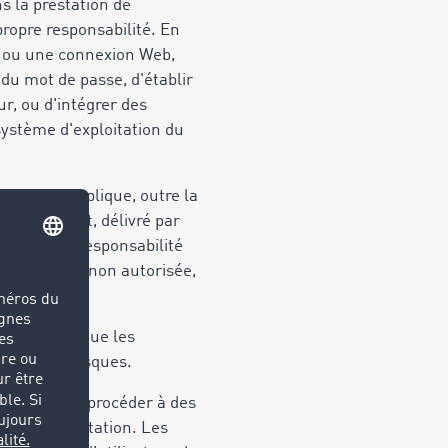
s la prestation de
ropre responsabilité. En
e, ou une connexion Web,
du mot de passe, d'établir
ur, ou d'intégrer des
 système d'exploitation du
le. Cela implique, outre la
nctuellement, délivré par
l est de la responsabilité
ute intrusion non autorisée,
giciel ainsi que les
es propres risques.
 services, à procéder à des
l de la prestation. Les