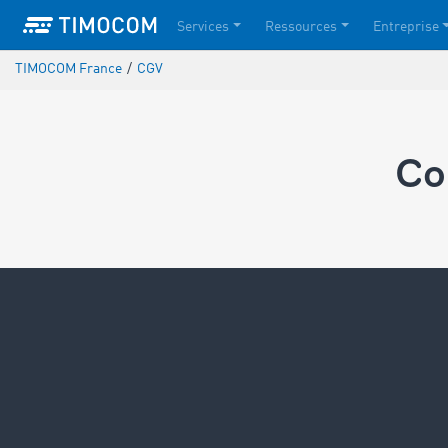
Services
Ressources
Entreprise
TIMOCOM France
/
CGV
Co