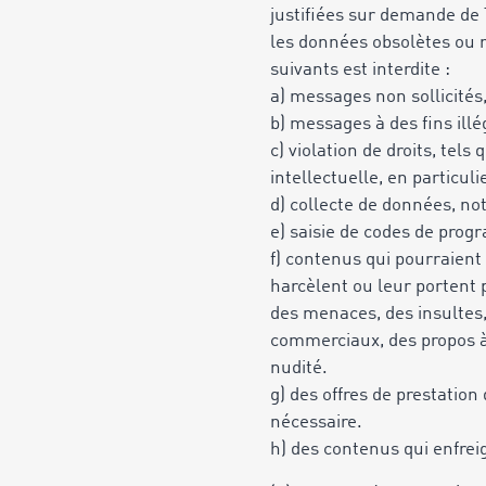
justifiées sur demande de
les données obsolètes ou r
suivants est interdite :
a) messages non sollicités
b) messages à des fins ill
c) violation de droits, tels
intellectuelle,
en particul
d) collecte de données, no
e) saisie de codes de prog
f) contenus qui pourraient
harcèlent ou leur portent p
des menaces, des insultes, 
commerciaux, des propos à 
nudité.
g) des offres de prestation
nécessaire.
h) des contenus qui enfrei