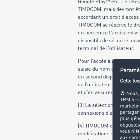
Google Play™ etc. Le téléch
TIMOCOM, mais devront être
accordant un droit d'accès
TIMOCOM se réserve le droi
un lien entre l'accès indivi
dispositifs de sécurité loc
terminal de l'utilisateur.
Pour l’accès à la Marketpl
saisie du nom d’utilisateu
un second dispositif autori
de l’utilisateur de sécuris
et d’en assurer la conserva
(3) La sélection, l’acquisit
connexions d’accès aux don
(4) TIMOCOM est autorisée,
modifications sur ces derni