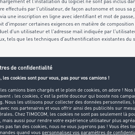
argement et l'installation du logiciel ne sont pas inclus dan
 effectués par l'utilisateur, de façon autonome et sous sa p
 via une inscription en ligne avec identifiant et mot de pass
t d'imposer certaines exigences en matière de composition 
duel d'un utilisateur et l'adresse mail indiquée par l'utilisate
aux, tels que les techniques d'authentification existantes du
ace, TIMOCOM peut exiger une authentification multifactoriel
r et du mot de passe, l’obligation d’entrer un code généré po
sé, tel qu’un smartphone (par exemple via une application). I
er ce deuxième appareil, ainsi que ses identifiants, contre to
tion en lieu sûr.
ion et l’utilisation du matériel informatique nécessaire, son lo
nées sont exclusivement effectuées par l’utilisateur et à s
 dans le cadre du développement et de l'optimisation de ses
ers, dans la mesure où ceci ne nuit pas au caractère principa