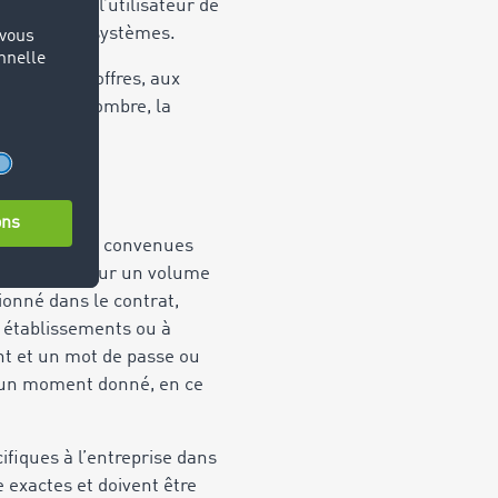
Il revient à l’utilisateur de
r gérer ces systèmes.
atives aux offres, aux
limiter le nombre, la
ns les limites convenues
sactions ou pour un volume
tionné dans le contrat,
s établissements ou à
iant et un mot de passe ou
 à un moment donné, en ce
cifiques à l’entreprise dans
 exactes et doivent être