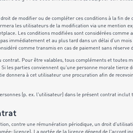
droit de modifier ou de compléter ces conditions à la fin de
mera les utilisateurs de la modification via une mention exp
etplace. Les conditions modifiées sont considérées comme ac
e pas immédiatement et au plus tard dans un délai d’un mois
 considéré comme transmis en cas de paiement sans réserve d
 au contrat. Pour être valables, tous compléments et toutes m
t. Si les parties conviennent qu'une personne morale tierce do
tie donnera à cet utilisateur une procuration afin de recevoi
personnes (p. ex. l'utilisateur) dans le présent contrat inclut
ntrat
ion, contre une rémunération périodique, un droit d'utilisa
mmée: licence). La portée de la licence dépend de l'accord i