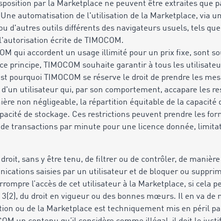
sposition par la Marketplace ne peuvent être extraites que pa
Une automatisation de l'utilisation de la Marketplace, via une
s ou d'autres outils différents des navigateurs usuels, tels 
l'autorisation écrite de TIMOCOM.
OM qui accordent un usage illimité pour un prix fixe, sont s
r ce principe, TIMOCOM souhaite garantir à tous les utilisat
'est pourquoi TIMOCOM se réserve le droit de prendre les me
tion d'un utilisateur qui, par son comportement, accapare le
ière non négligeable, la répartition équitable de la capacité 
pacité de stockage. Ces restrictions peuvent prendre les for
de transactions par minute pour une licence donnée, limitat
droit, sans y être tenu, de filtrer ou de contrôler, de maniè
cations saisies par un utilisateur et de bloquer ou suppri
rompre l’accès de cet utilisateur à la Marketplace, si cela p
nt 3(2), du droit en vigueur ou des bonnes mœurs. Il en va d
ation ou de la Marketplace est techniquement mis en péril par 