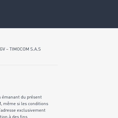
GV – TIMOCOM S.A.S
ons émanant du présent
M, même si les conditions
s’adresse exclusivement
tion à des fins