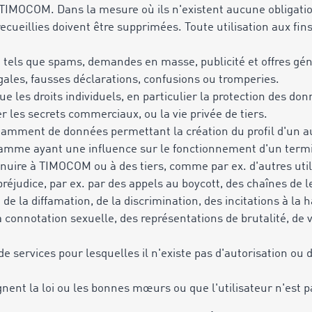
 TIMOCOM. Dans la mesure où ils n'existent aucune obligatio
ecueillies doivent être supprimées. Toute utilisation aux fin
, tels que spams, demandes en masse, publicité et offres gé
égales, fausses déclarations, confusions ou tromperies.
 que les droits individuels, en particulier la protection des don
ier les secrets commerciaux,
ou la vie privée de tiers.
tamment de données permettant la création du profil d'un au
ramme ayant une influence sur le fonctionnement d'un termin
 nuire à TIMOCOM ou à des tiers, comme par ex. d'autres utili
réjudice, par ex. par des appels au boycott, des chaînes de 
de la diffamation, de la discrimination, des incitations à la 
connotation sexuelle, des représentations de brutalité, de v
 de services pour lesquelles il n'existe pas d'autorisation ou
gnent la loi ou les bonnes mœurs ou que l'utilisateur n'est p