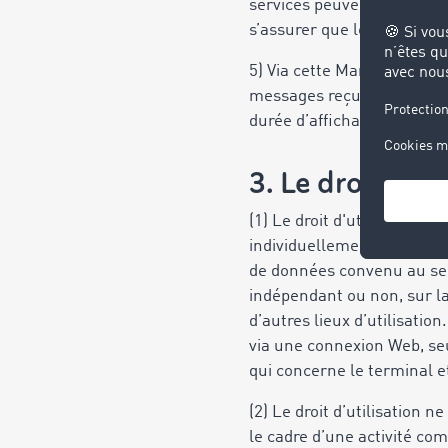
services peuvent intégrer de
s’assurer que les membres
5) Via cette Marketplace, 
messages reçus ou aux tran
durée d’affichage et la du
3. Le droit d’ut
(1) Le droit d'utilisation 
individuellement, p. ex. p
de données convenu au sein 
indépendant ou non, sur la
d’autres lieux d’utilisation
via une connexion Web, seu
qui concerne le terminal e
(2) Le droit d’utilisation n
le cadre d’une activité co