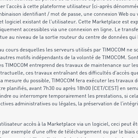
iser l’accès à cette plateforme utilisateur (ci-après dénommé
combinaison identifiant / mot de passe, une connexion Web ou 
 logiciel existant de l'utilisateur. Cette Marketplace est exp
iquement accessibles via une connexion en ligne. Le transfe
ectue au niveau de la sortie routeur du centre de données qui
au cours desquelles les serveurs utilisés par TIMOCOM ne s
 autres motifs indépendants de la volonté de TIMOCOM. Son
es TIMOCOM entreprend des travaux de maintenance sur les 
tractuelle, ces travaux entraînant des difficultés d'accès que
 la mesure du possible, TIMOCOM fera exécuter les travaux 
tre planifiés, avant 7h30 ou après 18h00 (CET/CEST) en sema
ndre ou interrompre temporairement les prestations, si cela
ectives administratives ou légales, la préservation de l’intég
ilisateur accès à la Marketplace via un logiciel, ceci peut êt
e par exemple d'une offre de téléchargement ou par le biais