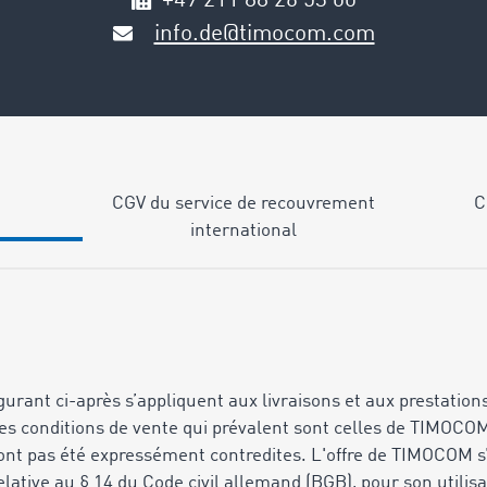
+49 211 88 26 53 00
info.de@timocom.com
CGV du service de recouvrement
C
international
figurant ci-après s’appliquent aux livraisons et aux prestati
les conditions de vente qui prévalent sont celles de TIMOCO
n'ont pas été expressément contredites. L'offre de TIMOCOM 
lative au § 14 du Code civil allemand (BGB), pour son utilisa