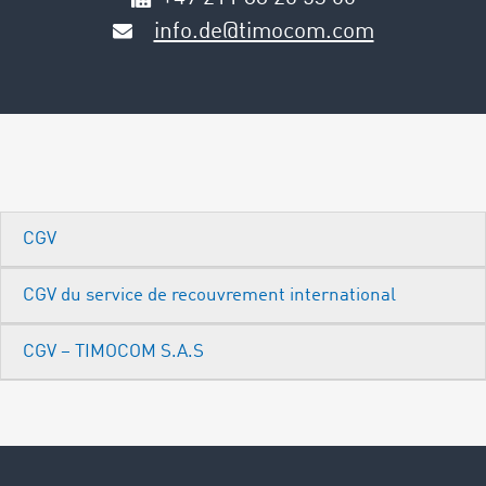
info.de@timocom.com
CGV
CGV du service de recouvrement international
CGV – TIMOCOM S.A.S