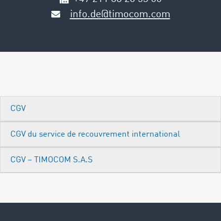
info.de@timocom.com
CGV
CGV du service de recouvrement international
CGV – TIMOCOM S.A.S