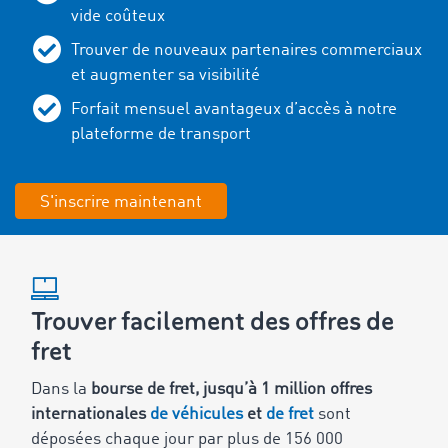
vide coûteux
Trouver de nouveaux partenaires commerciaux
et augmenter sa visibilité
Forfait mensuel avantageux d’accès à notre
plateforme de transport
S'inscrire maintenant
Trouver facilement des offres de
fret
Dans la
bourse de fret, jusqu’à 1 million offres
internationales
de véhicules
et
de fret
sont
déposées chaque jour par plus de 156 000