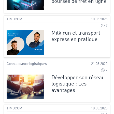
bourses de fret en ligne
TIMOCOM
10.06.2025
7
Milk run et transport
express en pratique
Connaissance logistiques
21.03.2025
7
Développer son réseau
logistique : Les
avantages
TIMOCOM
18.03.2025