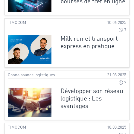
bourses de fret en ligne
TIMOCOM
10.06.2025
7
Milk run et transport
express en pratique
Connaissance logistiques
21.03.2025
7
Développer son réseau
logistique : Les
avantages
TIMOCOM
18.03.2025